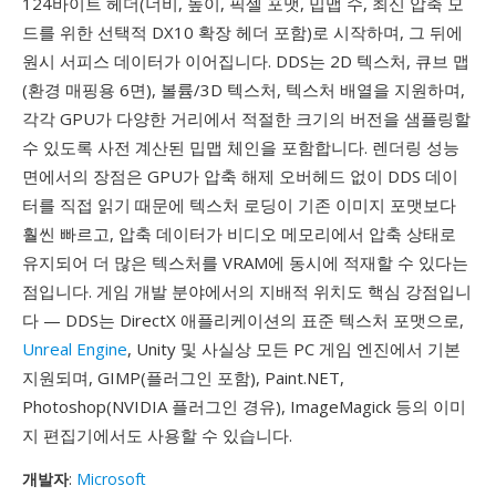
124바이트 헤더(너비, 높이, 픽셀 포맷, 밉맵 수, 최신 압축 모
드를 위한 선택적 DX10 확장 헤더 포함)로 시작하며, 그 뒤에
원시 서피스 데이터가 이어집니다. DDS는 2D 텍스처, 큐브 맵
(환경 매핑용 6면), 볼륨/3D 텍스처, 텍스처 배열을 지원하며,
각각 GPU가 다양한 거리에서 적절한 크기의 버전을 샘플링할
수 있도록 사전 계산된 밉맵 체인을 포함합니다. 렌더링 성능
면에서의 장점은 GPU가 압축 해제 오버헤드 없이 DDS 데이
터를 직접 읽기 때문에 텍스처 로딩이 기존 이미지 포맷보다
훨씬 빠르고, 압축 데이터가 비디오 메모리에서 압축 상태로
유지되어 더 많은 텍스처를 VRAM에 동시에 적재할 수 있다는
점입니다. 게임 개발 분야에서의 지배적 위치도 핵심 강점입니
다 — DDS는 DirectX 애플리케이션의 표준 텍스처 포맷으로,
Unreal Engine
, Unity 및 사실상 모든 PC 게임 엔진에서 기본
지원되며, GIMP(플러그인 포함), Paint.NET,
Photoshop(NVIDIA 플러그인 경유), ImageMagick 등의 이미
지 편집기에서도 사용할 수 있습니다.
개발자
:
Microsoft