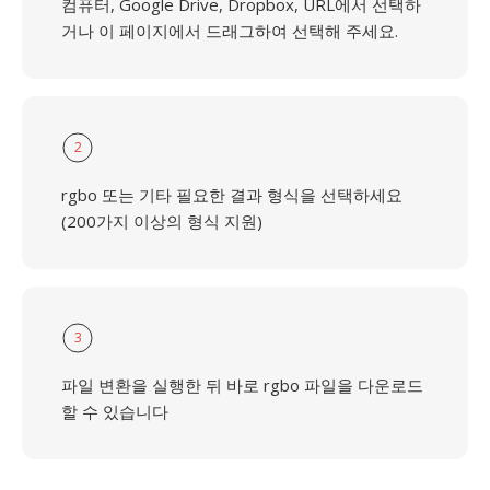
컴퓨터, Google Drive, Dropbox, URL에서 선택하
거나 이 페이지에서 드래그하여 선택해 주세요.
2
rgbo 또는 기타 필요한 결과 형식을 선택하세요
(200가지 이상의 형식 지원)
3
파일 변환을 실행한 뒤 바로 rgbo 파일을 다운로드
할 수 있습니다