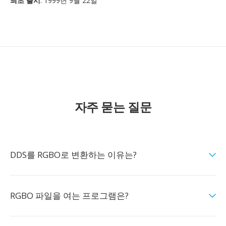
최초 출시
: 1999년 9월 22일
자주 묻는 질문
DDS를 RGBO로 변환하는 이유는?
RGBO 파일을 여는 프로그램은?