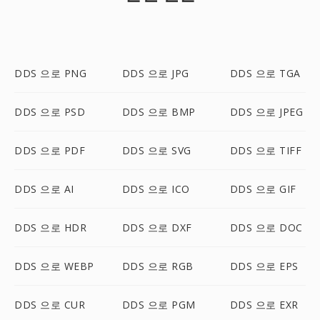
DDS 으로 PNG
DDS 으로 JPG
DDS 으로 TGA
DDS 으로 PSD
DDS 으로 BMP
DDS 으로 JPEG
DDS 으로 PDF
DDS 으로 SVG
DDS 으로 TIFF
DDS 으로 AI
DDS 으로 ICO
DDS 으로 GIF
DDS 으로 HDR
DDS 으로 DXF
DDS 으로 DOC
DDS 으로 WEBP
DDS 으로 RGB
DDS 으로 EPS
DDS 으로 CUR
DDS 으로 PGM
DDS 으로 EXR