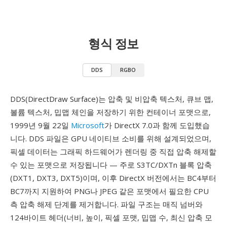
형식 정보
DDS
RGBO
DDS(DirectDraw Surface)는 압축 및 비압축 텍스처, 큐브 맵,
볼륨 텍스처, 밉맵 체인을 저장하기 위한 컨테이너 포맷으로,
1999년 9월 22일
Microsoft
가 DirectX 7.0과 함께 도입했습
니다. DDS 파일은 GPU 네이티브 소비를 위해 설계되었으며,
픽셀 데이터는 그래픽 하드웨어가 렌더링 중 직접 압축 해제할
수 있는 포맷으로 저장됩니다 — 주로 S3TC/DXTn 블록 압축
(DXT1, DXT3, DXT5)이며, 이후 DirectX 버전에서는 BC4부터
BC7까지 지원하여 PNG나 JPEG 같은 포맷에서 필요한 CPU
측 압축 해제 단계를 제거합니다. 파일 구조는 매직 넘버와
124바이트 헤더(너비, 높이, 픽셀 포맷, 밉맵 수, 최신 압축 모