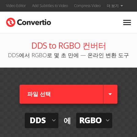
Video Editor
Add Subtitles to Video
Compress Video
더 보기
DDS to RGBO 컨버터
DDS에서 RGBO로 몇 초 만에 — 온라인 변환 도구
파일 선택
DDS
RGBO
에