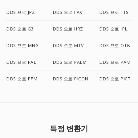
DDS 으로 JP2
DDS 으로 FAX
DDS 으로 FTS
DDS 으로 G3
DDS 으로 HRZ
DDS 으로 IPL
DDS 으로 MNG
DDS 으로 MTV
DDS 으로 OTB
DDS 으로 PAL
DDS 으로 PALM
DDS 으로 PAM
DDS 으로 PFM
DDS 으로 PICON
DDS 으로 PICT
특정 변환기