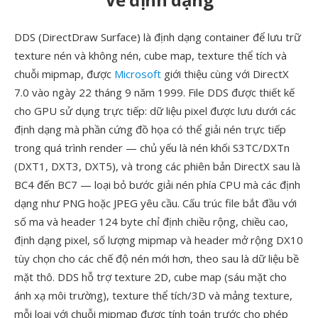
DDS (DirectDraw Surface) là định dạng container để lưu trữ
texture nén và không nén, cube map, texture thể tích và
chuỗi mipmap, được
Microsoft
giới thiệu cùng với DirectX
7.0 vào ngày 22 tháng 9 năm 1999. File DDS được thiết kế
cho GPU sử dụng trực tiếp: dữ liệu pixel được lưu dưới các
định dạng mà phần cứng đồ họa có thể giải nén trực tiếp
trong quá trình render — chủ yếu là nén khối S3TC/DXTn
(DXT1, DXT3, DXT5), và trong các phiên bản DirectX sau là
BC4 đến BC7 — loại bỏ bước giải nén phía CPU mà các định
dạng như PNG hoặc JPEG yêu cầu. Cấu trúc file bắt đầu với
số ma và header 124 byte chỉ định chiều rộng, chiều cao,
định dạng pixel, số lượng mipmap và header mở rộng DX10
tùy chọn cho các chế độ nén mới hơn, theo sau là dữ liệu bề
mặt thô. DDS hỗ trợ texture 2D, cube map (sáu mặt cho
ánh xạ môi trường), texture thể tích/3D và mảng texture,
mỗi loại với chuỗi mipmap được tính toán trước cho phép