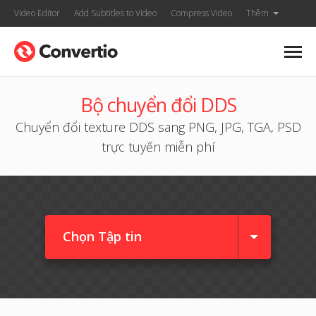
Video Editor
Add Subtitles to Video
Compress Video
Thêm
Bộ chuyển đổi DDS
Chuyển đổi texture DDS sang PNG, JPG, TGA, PSD
trực tuyến miễn phí
Chọn Tập tin