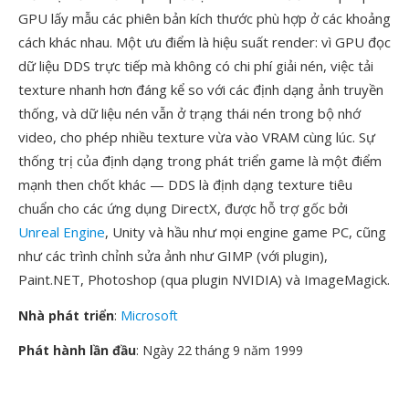
GPU lấy mẫu các phiên bản kích thước phù hợp ở các khoảng
cách khác nhau. Một ưu điểm là hiệu suất render: vì GPU đọc
dữ liệu DDS trực tiếp mà không có chi phí giải nén, việc tải
texture nhanh hơn đáng kể so với các định dạng ảnh truyền
thống, và dữ liệu nén vẫn ở trạng thái nén trong bộ nhớ
video, cho phép nhiều texture vừa vào VRAM cùng lúc. Sự
thống trị của định dạng trong phát triển game là một điểm
mạnh then chốt khác — DDS là định dạng texture tiêu
chuẩn cho các ứng dụng DirectX, được hỗ trợ gốc bởi
Unreal Engine
, Unity và hầu như mọi engine game PC, cũng
như các trình chỉnh sửa ảnh như GIMP (với plugin),
Paint.NET, Photoshop (qua plugin NVIDIA) và ImageMagick.
Nhà phát triển
:
Microsoft
Phát hành lần đầu
: Ngày 22 tháng 9 năm 1999