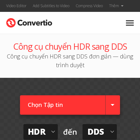
Video Editor
Add Subtitles to Video
Compress Video
Thêm
Công cụ chuyển HDR sang DDS
Công cụ chuyển HDR sang DDS đơn giản — dùng
trình duyệt
Chọn Tập tin
HDR
DDS
đến