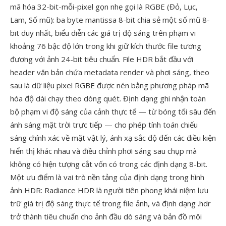
mã hóa 32-bit-mỗi-pixel gọn nhẹ gọi là RGBE (Đỏ, Lục,
Lam, Số mũ): ba byte mantissa 8-bit chia sẻ một số mũ 8-
bit duy nhất, biểu diễn các giá trị độ sáng trên phạm vi
khoảng 76 bậc độ lớn trong khi giữ kích thước file tương
đương với ảnh 24-bit tiêu chuẩn. File HDR bắt đầu với
header văn bản chứa metadata render và phơi sáng, theo
sau là dữ liệu pixel RGBE được nén bằng phương pháp mã
hóa độ dài chạy theo dòng quét. Định dạng ghi nhận toàn
bộ phạm vi độ sáng của cảnh thực tế — từ bóng tối sâu đến
ánh sáng mặt trời trực tiếp — cho phép tính toán chiếu
sáng chính xác về mặt vật lý, ánh xạ sắc độ đến các điều kiện
hiển thị khác nhau và điều chỉnh phơi sáng sau chụp mà
không có hiện tượng cắt vốn có trong các định dạng 8-bit.
Một ưu điểm là vai trò nền tảng của định dạng trong hình
ảnh HDR: Radiance HDR là người tiên phong khái niệm lưu
trữ giá trị độ sáng thực tế trong file ảnh, và định dạng .hdr
trở thành tiêu chuẩn cho ảnh đầu dò sáng và bản đồ môi