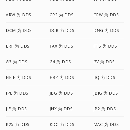
ARW 为 DDS
CR2 为 DDS
CRW 为 DDS
DCM 为 DDS
DCR 为 DDS
DNG 为 DDS
ERF 为 DDS
FAX 为 DDS
FTS 为 DDS
G3 为 DDS
G4 为 DDS
GV 为 DDS
HEIF 为 DDS
HRZ 为 DDS
IIQ 为 DDS
IPL 为 DDS
JBG 为 DDS
JBIG 为 DDS
JIF 为 DDS
JNX 为 DDS
JP2 为 DDS
K25 为 DDS
KDC 为 DDS
MAC 为 DDS