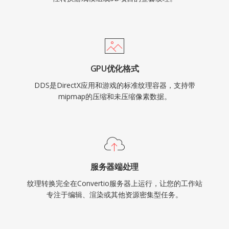
GPU优化格式
DDS是DirectX应用和游戏的标准纹理容器，支持带
mipmap的压缩和未压缩像素数据。
服务器端处理
纹理转换完全在Convertio服务器上运行，让您的工作站
专注于编辑、渲染或其他资源密集型任务。