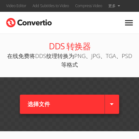
Video Editor
Add Subtitles to Video
Compress Video
更多
DDS 转换器
在线免费将DDS纹理转换为PNG、JPG、TGA、PSD
等格式
选择文件