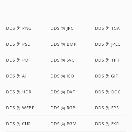
DDS 为 PNG
DDS 为 JPG
DDS 为 TGA
DDS 为 PSD
DDS 为 BMP
DDS 为 JPEG
DDS 为 PDF
DDS 为 SVG
DDS 为 TIFF
DDS 为 AI
DDS 为 ICO
DDS 为 GIF
DDS 为 HDR
DDS 为 DXF
DDS 为 DOC
DDS 为 WEBP
DDS 为 RGB
DDS 为 EPS
DDS 为 CUR
DDS 为 PGM
DDS 为 EXR