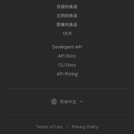
音频转换器
文档转换器
图像转换器
OCR
Developers API
API Docs
CLI Docs
API Pricing
简体中文
Terms of Use
Privacy Policy