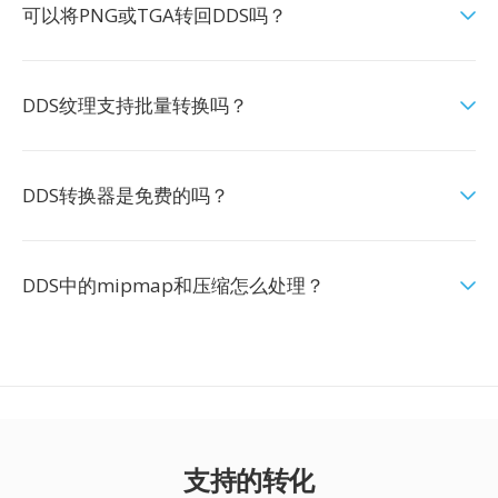
可以将PNG或TGA转回DDS吗？
DDS纹理支持批量转换吗？
DDS转换器是免费的吗？
DDS中的mipmap和压缩怎么处理？
支持的转化