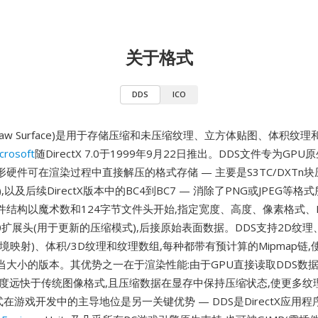
关于格式
DDS
ICO
ctDraw Surface)是用于存储压缩和未压缩纹理、立方体贴图、体积纹理和
crosoft
随DirectX 7.0于1999年9月22日推出。DDS文件专为GP
硬件可在渲染过程中直接解压的格式存储 — 主要是S3TC/DXTn块压
5),以及后续DirectX版本中的BC4到BC7 — 消除了PNG或JPEG等格
结构以魔术数和124字节文件头开始,指定宽度、高度、像素格式、M
0扩展头(用于更新的压缩模式),后接原始表面数据。DDS支持2D纹
境映射)、体积/3D纹理和纹理数组,每种都带有预计算的Mipmap链,
当大小的版本。其优势之一在于渲染性能:由于GPU直接读取DDS数
速度远快于传统图像格式,且压缩数据在显存中保持压缩状态,使更多纹
式在游戏开发中的主导地位是另一关键优势 — DDS是DirectX应用