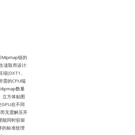
Mipmap链的
U原生读取而设计:
缩(DXT1、
式所需的CPU端
ipmap数量
理、立方体贴图
使GPU在不同
据而无需解压开
理能同时驻留
程序的标准纹理