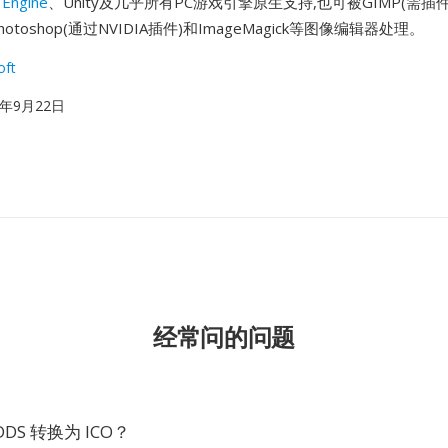
 Engine
、Unity及几乎所有PC游戏引擎原生支持,也可被GIMP(需插件
、Photoshop(通过NVIDIA插件)和ImageMagick等图像编辑器处理。
oft
99年9月22日
经常问的问题
DS 转换为 ICO？