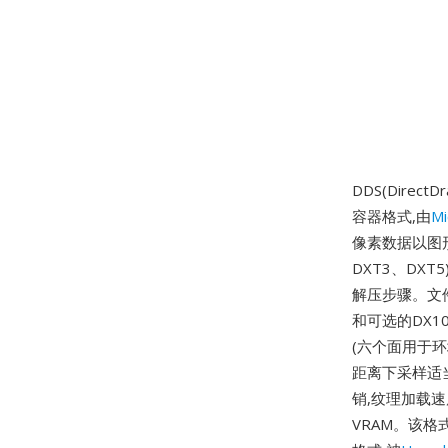
DDS(Dire
容器格式,由
Mi
像素数据以图形
DXT3、DXT
解压步骤。文件
和可选的DX1
(六个面用于环
距离下采样适
销,纹理加载
VRAM。该格