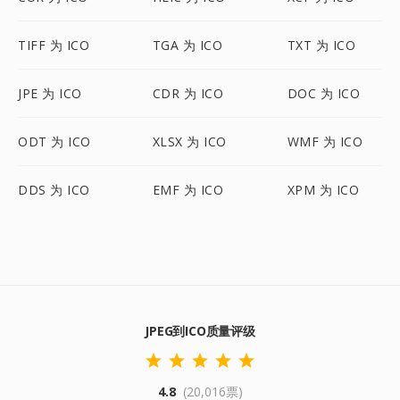
TIFF 为 ICO
TGA 为 ICO
TXT 为 ICO
JPE 为 ICO
CDR 为 ICO
DOC 为 ICO
ODT 为 ICO
XLSX 为 ICO
WMF 为 ICO
DDS 为 ICO
EMF 为 ICO
XPM 为 ICO
JPEG到ICO质量评级
4.8
(20,016票)