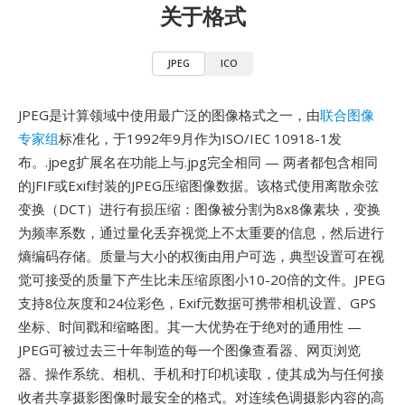
关于格式
JPEG
ICO
JPEG是计算领域中使用最广泛的图像格式之一，由
联合图像
专家组
标准化，于1992年9月作为ISO/IEC 10918-1发
布。.jpeg扩展名在功能上与.jpg完全相同 — 两者都包含相同
的JFIF或Exif封装的JPEG压缩图像数据。该格式使用离散余弦
变换（DCT）进行有损压缩：图像被分割为8x8像素块，变换
为频率系数，通过量化丢弃视觉上不太重要的信息，然后进行
熵编码存储。质量与大小的权衡由用户可选，典型设置可在视
觉可接受的质量下产生比未压缩原图小10-20倍的文件。JPEG
支持8位灰度和24位彩色，Exif元数据可携带相机设置、GPS
坐标、时间戳和缩略图。其一大优势在于绝对的通用性 —
JPEG可被过去三十年制造的每一个图像查看器、网页浏览
器、操作系统、相机、手机和打印机读取，使其成为与任何接
收者共享摄影图像时最安全的格式。对连续色调摄影内容的高