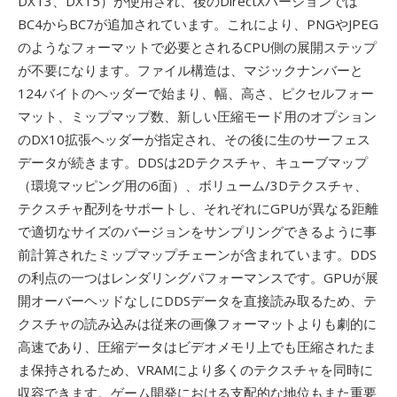
DXT3、DXT5）が使用され、後のDirectXバージョンでは
BC4からBC7が追加されています。これにより、PNGやJPEG
のようなフォーマットで必要とされるCPU側の展開ステップ
が不要になります。ファイル構造は、マジックナンバーと
124バイトのヘッダーで始まり、幅、高さ、ピクセルフォー
マット、ミップマップ数、新しい圧縮モード用のオプション
のDX10拡張ヘッダーが指定され、その後に生のサーフェス
データが続きます。DDSは2Dテクスチャ、キューブマップ
（環境マッピング用の6面）、ボリューム/3Dテクスチャ、
テクスチャ配列をサポートし、それぞれにGPUが異なる距離
で適切なサイズのバージョンをサンプリングできるように事
前計算されたミップマップチェーンが含まれています。DDS
の利点の一つはレンダリングパフォーマンスです。GPUが展
開オーバーヘッドなしにDDSデータを直接読み取るため、テ
クスチャの読み込みは従来の画像フォーマットよりも劇的に
高速であり、圧縮データはビデオメモリ上でも圧縮されたま
ま保持されるため、VRAMにより多くのテクスチャを同時に
収容できます。ゲーム開発における支配的な地位もまた重要