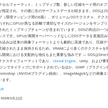
クセルフォーマット、ミップマップ数、新しい圧縮モード用のオプシ
が指定され、その後に生のサーフェスデータが続きます。DDSは2
プ（環境マッピング用の6面）、ボリューム/3Dテクスチャ、テク
れぞれにGPUが異なる距離で適切なサイズのバージョンをサンプリ
されたミップマップチェーンが含まれています。DDSの利点の一つ
ンスです。GPUが展開オーバーヘッドなしにDDSデータを直接読
み込みは従来の画像フォーマットよりも劇的に高速であり、圧縮デ
圧縮されたまま保持されるため、VRAMにより多くのテクスチャを
開発における支配的な地位もまた重要な強みです — DDSはDirec
テクスチャフォーマットであり、
Unreal Engine
、Unity、および
ンジンでネイティブにサポートされているほか、GIMP（プラグイン
T、Photoshop（NVIDIAプラグイン経由）、ImageMagickなどの画
います。
oft
 1999年9月22日