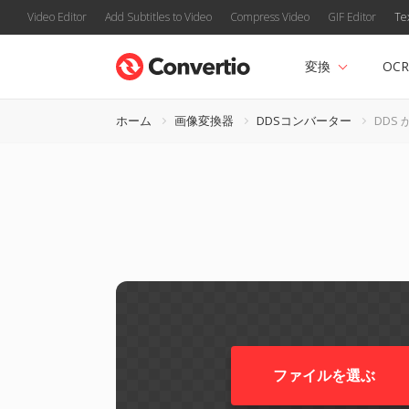
Video Editor
Add Subtitles to Video
Compress Video
GIF Editor
Te
変換
OCR
ホーム
画像変換器
DDSコンバーター
DDS か
ファイルを選ぶ