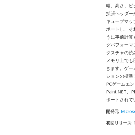
幅、高さ、ピ
拡張ヘッダー
キューブマッ
ポートし、そ
うに事前計算
グパフォーマ
クスチャの読
メモリ上でも
きます。ゲーム
ションの標準
PCゲームエ
Paint.NE
ポートされて
開発元
:
Micros
初回リリース
: