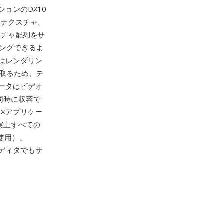
ョンのDX10
Dテクスチャ、
スチャ配列をサ
ングできるよ
はレンダリン
み取るため、テ
ータはビデオ
同時に収容で
tXアプリケー
事実上すべての
使用）、
像エディタでもサ