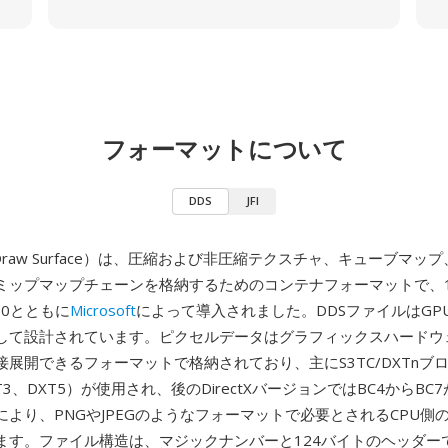
フォーマットについて
DDS
JFI
ectDraw Surface）は、圧縮および非圧縮テクスチャ、キューブマ
ミップマップチェーンを格納するためのコンテナフォーマットで、19
 7.0とともに
Microsoft
によって導入されました。DDSファイルはGP
して設計されています。ピクセルデータはグラフィックスハードウ
接展開できるフォーマットで格納されており、主にS3TC/DXTnブ
XT3、DXT5）が使用され、後のDirectXバージョンではBC4からB
により、PNGやJPEGのようなフォーマットで必要とされるCPU側
ます。ファイル構造は、マジックナンバーと124バイトのヘッダー