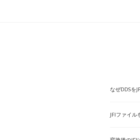
なぜDDSを
JFIファイ
変換後のJF