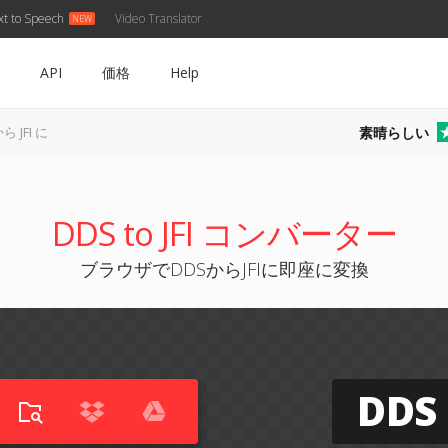
xt to Speech
Video Translator
API
価格
Help
素晴らしい
ら JFI に
DDS to JFI コンバーター
ブラウザでDDSからJFIに即座に変換
DDS