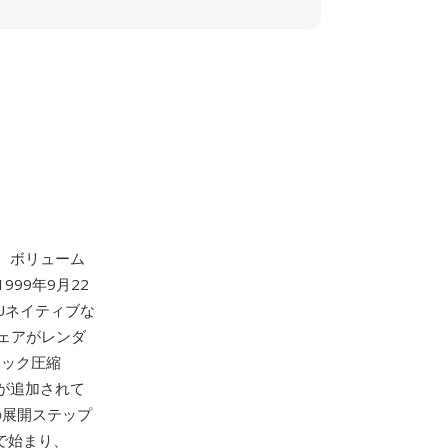
ップ、ボリューム
99年9月22
Uネイティブな
ェアがレンダ
ロック圧縮
C7が追加されて
の展開ステップ
で始まり、