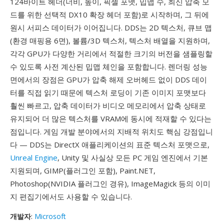
124바이트 헤더(너비, 높이, 픽셀 포맷, 밉맵 수, 최신 압축 모
드를 위한 선택적 DX10 확장 헤더 포함)로 시작하며, 그 뒤에
원시 서피스 데이터가 이어집니다. DDS는 2D 텍스처, 큐브 맵
(환경 매핑용 6면), 볼륨/3D 텍스처, 텍스처 배열을 지원하며,
각각 GPU가 다양한 거리에서 적절한 크기의 버전을 샘플링할
수 있도록 사전 계산된 밉맵 체인을 포함합니다. 렌더링 성능
면에서의 장점은 GPU가 압축 해제 오버헤드 없이 DDS 데이
터를 직접 읽기 때문에 텍스처 로딩이 기존 이미지 포맷보다
훨씬 빠르고, 압축 데이터가 비디오 메모리에서 압축 상태로
유지되어 더 많은 텍스처를 VRAM에 동시에 적재할 수 있다는
점입니다. 게임 개발 분야에서의 지배적 위치도 핵심 강점입니
다 — DDS는 DirectX 애플리케이션의 표준 텍스처 포맷으로,
Unreal Engine
, Unity 및 사실상 모든 PC 게임 엔진에서 기본
지원되며, GIMP(플러그인 포함), Paint.NET,
Photoshop(NVIDIA 플러그인 경유), ImageMagick 등의 이미
지 편집기에서도 사용할 수 있습니다.
개발자
:
Microsoft