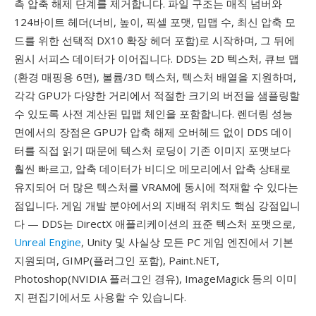
측 압축 해제 단계를 제거합니다. 파일 구조는 매직 넘버와
124바이트 헤더(너비, 높이, 픽셀 포맷, 밉맵 수, 최신 압축 모
드를 위한 선택적 DX10 확장 헤더 포함)로 시작하며, 그 뒤에
원시 서피스 데이터가 이어집니다. DDS는 2D 텍스처, 큐브 맵
(환경 매핑용 6면), 볼륨/3D 텍스처, 텍스처 배열을 지원하며,
각각 GPU가 다양한 거리에서 적절한 크기의 버전을 샘플링할
수 있도록 사전 계산된 밉맵 체인을 포함합니다. 렌더링 성능
면에서의 장점은 GPU가 압축 해제 오버헤드 없이 DDS 데이
터를 직접 읽기 때문에 텍스처 로딩이 기존 이미지 포맷보다
훨씬 빠르고, 압축 데이터가 비디오 메모리에서 압축 상태로
유지되어 더 많은 텍스처를 VRAM에 동시에 적재할 수 있다는
점입니다. 게임 개발 분야에서의 지배적 위치도 핵심 강점입니
다 — DDS는 DirectX 애플리케이션의 표준 텍스처 포맷으로,
Unreal Engine
, Unity 및 사실상 모든 PC 게임 엔진에서 기본
지원되며, GIMP(플러그인 포함), Paint.NET,
Photoshop(NVIDIA 플러그인 경유), ImageMagick 등의 이미
지 편집기에서도 사용할 수 있습니다.