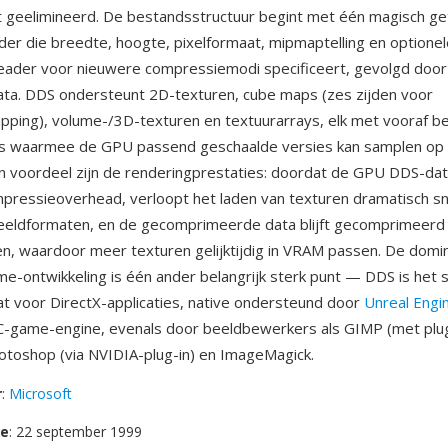
 geelimineerd. De bestandsstructuur begint met één magisch ge
er die breedte, hoogte, pixelformaat, mipmaptelling en optione
eader voor nieuwere compressiemodi specificeert, gevolgd doo
ta. DDS ondersteunt 2D-texturen, cube maps (zes zijden voor
ping), volume-/3D-texturen en textuurarrays, elk met vooraf b
 waarmee de GPU passend geschaalde versies kan samplen op v
n voordeel zijn de renderingprestaties: doordat de GPU DDS-data
ressieoverhead, verloopt het laden van texturen dramatisch sn
beeldformaten, en de gecomprimeerde data blijft gecomprimeerd 
, waardoor meer texturen gelijktijdig in VRAM passen. De domin
me-ontwikkeling is één ander belangrijk sterk punt — DDS is het 
t voor DirectX-applicaties, native ondersteund door
Unreal Engi
PC-game-engine, evenals door beeldbewerkers als GIMP (met plug
otoshop (via NVIDIA-plug-in) en ImageMagick.
r
:
Microsoft
se
: 22 september 1999