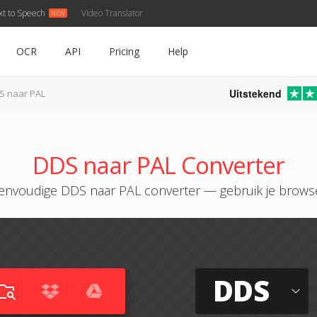
xt to Speech
Video Translator
OCR
API
Pricing
Help
Uitstekend
S naar PAL
DDS naar PAL Converter
envoudige DDS naar PAL converter — gebruik je brows
DDS