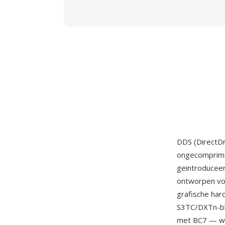
DDS (DirectDr
ongecomprime
geintroducee
ontworpen voo
grafische har
S3TC/DXTn-blo
met BC7 — waa