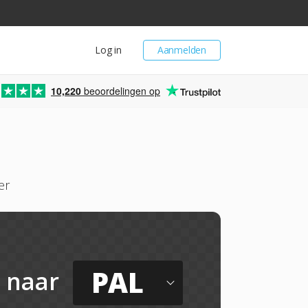
Log in
Aanmelden
10,220
beoordelingen op
er
PAL
naar