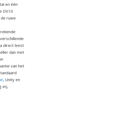
tal en één
le DX10
r de ruwe
erekende
erschillende
 direct leest
eller dan met
in
antie van het
standaard
ne
, Unity en
-in),