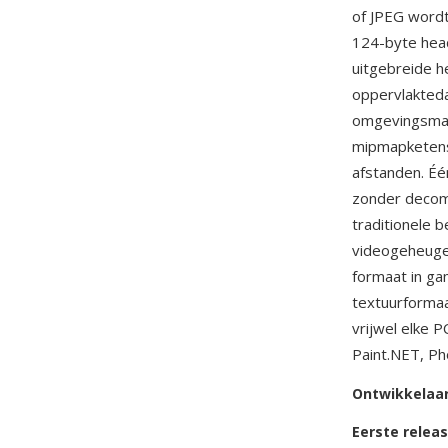
of JPEG wordt
124-byte head
uitgebreide h
oppervlakteda
omgevingsmap
mipmapketens
afstanden. Éé
zonder decomp
traditionele 
videogeheugen
formaat in ga
textuurformaa
vrijwel elke 
Paint.NET, Ph
Ontwikkelaa
Eerste relea