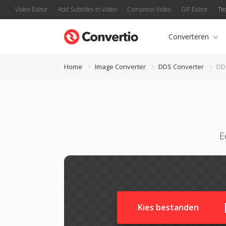
Video Editor
Add Subtitles to Video
Compress Video
GIF Editor
Te
Converteren
Home
Image Converter
DDS Converter
DD
E
Kies bestanden