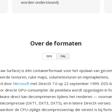
worden ondersteund)
Over de formaten
DDS
PAL
aw Surface) is één containerformaat voor het opslaan van geco
erde texturen, cube maps, volumetexturen en mipmapketens,
rd door
Microsoft
met DirectX 7.0 op 22 september 1999. DDS-b
r directe GPU-consumptie: de pixeldata wordt opgeslagen in f
dware direct kan decomprimeren tijdens het renderen — voornam
kcompressie (DXT1, DXT3, DXT5), en in latere DirectX-versies 
rdoor de CPU-zijdige decompressiestap die vereist is bij form