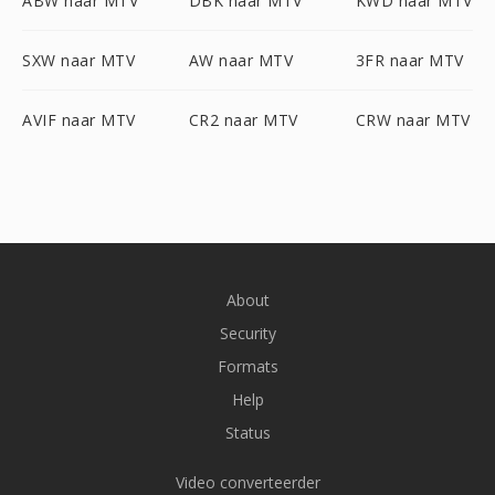
ABW naar MTV
DBK naar MTV
KWD naar MTV
SXW naar MTV
AW naar MTV
3FR naar MTV
AVIF naar MTV
CR2 naar MTV
CRW naar MTV
About
Security
Formats
Help
Status
Video converteerder