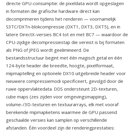
directe GPU-consumptie: de pixeldata wordt opgeslagen
in formaten die grafische hardware direct kan
decomprimeren tijdens het renderen — voornamelijk
S3TC/DXTn-blokcompressie (DXT1, DXT3, DXT5), en in
latere DirectX-versies BC4 tot en met BC7 — waardoor de
CPU-zijdige decompressiestap die vereist is bij formaten
als PNG of JPEG wordt geelimineerd. De
bestandsstructuur begint met één magisch getal en één
124-byte header die breedte, hoogte, pixelformaat,
mipmaptelling en optionele DX10 uitgebreide header voor
nieuwere compressiemodi specificeert, gevolgd door de
ruwe oppervlaktedata. DDS ondersteunt 2D-texturen,
cube maps (zes zijden voor omgevingsmapping),
volume-/3D-texturen en textuurarrays, elk met vooraf
berekende mipmapketens waarmee de GPU passend
geschaalde versies kan samplen op verschillende
afstanden. Één voordeel zijn de renderingprestaties: