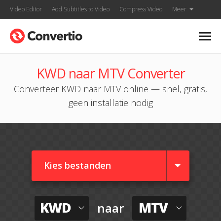
Video Editor
Add Subtitles to Video
Compress Video
Meer
KWD naar MTV Converter
Converteer KWD naar MTV online — snel, gratis,
geen installatie nodig
Kies bestanden
KWD
MTV
naar