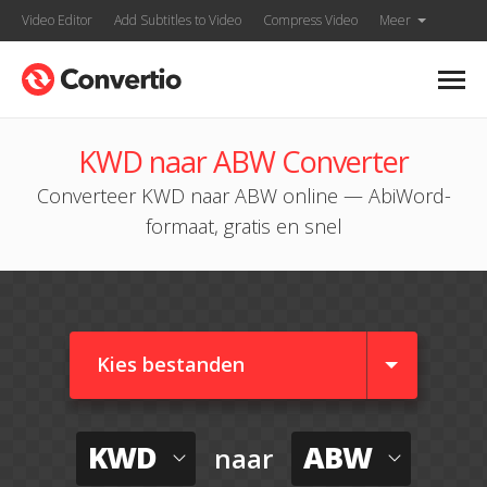
Video Editor
Add Subtitles to Video
Compress Video
Meer
KWD naar ABW Converter
Converteer KWD naar ABW online — AbiWord-
formaat, gratis en snel
Kies bestanden
KWD
ABW
naar