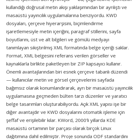
kullandığı doğrusal metin akışı yaklaşımından bir ayrılıştı ve
masaüstü yayıncılık uygulamalarına benziyordu. KWD
dosyaları, çerçeve hiyerarşisini, biçimlendirme
işaretlemesiyle metin içeriğini, paragraf stillerini, sayfa
boyutlarını, üst ve alt bilgileri ve gömülü medyayı
tanımlayan sıkıştırılmış XML formatında belge içeriği saklar.
Format, XML belgesini referans verilen görseller ve
kaynaklarla birlikte paketleyen bir ZIP kapsayıcı kullanır.
Önemli avantajlarından biri esnek çerçeve tabanlı düzendi
— kullanıcılar metin ve görsel çerçevelerini sayfada
bağımsız olarak konumlandırarak, ayrı bir masaüstü yayıncılık
uygulamasına geçmeden bülten tarzı düzenler ve yaratıcı
belge tasarımları oluşturabiliyordu. Açık XML yapısı işe bir
diğer avantajdır ve KWD dosyalarını otomatik işleme için
şeffaf ve erişilebilir kılar. KWord, 2000'li yıllarda KDE
masaüstü ortamının bir parçası olarak birçok Linux
dağıtımına dahil edilmiştir. Proje sonunda ODF standardını