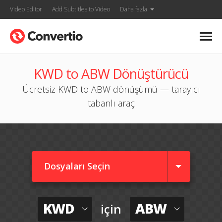
Video Editor
Add Subtitles to Video
Daha fazla
KWD to ABW Dönüştürücü
Ücretsiz KWD to ABW dönüşümü — tarayıcı
tabanlı araç
Dosyaları Seçin
KWD
ABW
için