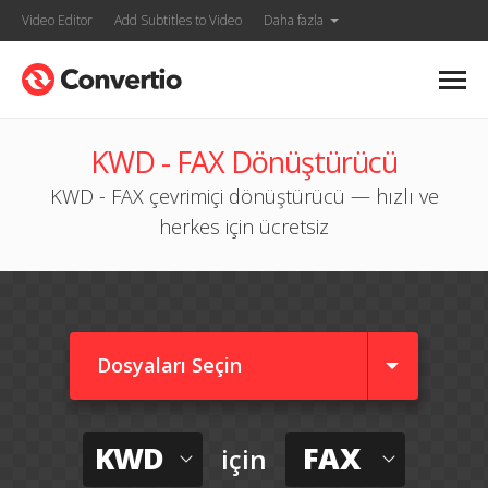
Video Editor
Add Subtitles to Video
Daha fazla
KWD - FAX Dönüştürücü
KWD - FAX çevrimiçi dönüştürücü — hızlı ve
herkes için ücretsiz
Dosyaları Seçin
KWD
FAX
için