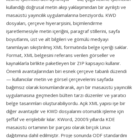
kullandığı doğrusal metin akışı yaklaşımından bir ayrılıştı ve
masaüstü yayıncılık uygulamalarına benziyordu. KWD
dosyaları, çerçeve hiyerarşisini, biçimlendirme
işaretlemesiyle metin içeriğini, paragraf stillerini, sayfa
boyutlarını, üst ve alt bilgileri ve gömülü medyayı
tanımlayan sıkıştırılmış XML formatında belge içeriği saklar.
Format, XML belgesini referans verilen görseller ve
kaynaklarla birlikte paketleyen bir ZIP kapsayıcı kullanır.
Önemli avantajlarından biri esnek çerçeve tabanlı düzendi
— kullanıcılar metin ve görsel çerçevelerini sayfada
bağımsız olarak konumlandırarak, ayrı bir masaüstü yayıncılık
uygulamasına geçmeden bülten tarzı düzenler ve yaratıcı
belge tasarımları oluşturabiliyordu. Açık XML yapısı işe bir
diğer avantajdır ve KWD dosyalarını otomatik işleme için
şeffaf ve erişilebilir kılar. KWord, 2000'li yıllarda KDE
masaüstü ortamının bir parçası olarak birçok Linux
dağıtımına dahil edilmiştir. Proje sonunda ODF standardını