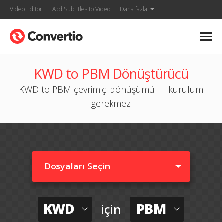
Video Editor
Add Subtitles to Video
Daha fazla
KWD to PBM Dönüştürücü
KWD to PBM çevrimiçi dönüşümü — kurulum
gerekmez
Dosyaları Seçin
KWD
PBM
için