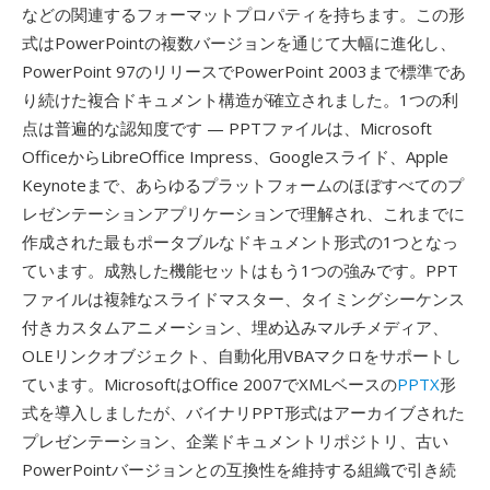
などの関連するフォーマットプロパティを持ちます。この形
式はPowerPointの複数バージョンを通じて大幅に進化し、
PowerPoint 97のリリースでPowerPoint 2003まで標準であ
り続けた複合ドキュメント構造が確立されました。1つの利
点は普遍的な認知度です — PPTファイルは、Microsoft
OfficeからLibreOffice Impress、Googleスライド、Apple
Keynoteまで、あらゆるプラットフォームのほぼすべてのプ
レゼンテーションアプリケーションで理解され、これまでに
作成された最もポータブルなドキュメント形式の1つとなっ
ています。成熟した機能セットはもう1つの強みです。PPT
ファイルは複雑なスライドマスター、タイミングシーケンス
付きカスタムアニメーション、埋め込みマルチメディア、
OLEリンクオブジェクト、自動化用VBAマクロをサポートし
ています。MicrosoftはOffice 2007でXMLベースの
PPTX
形
式を導入しましたが、バイナリPPT形式はアーカイブされた
プレゼンテーション、企業ドキュメントリポジトリ、古い
PowerPointバージョンとの互換性を維持する組織で引き続