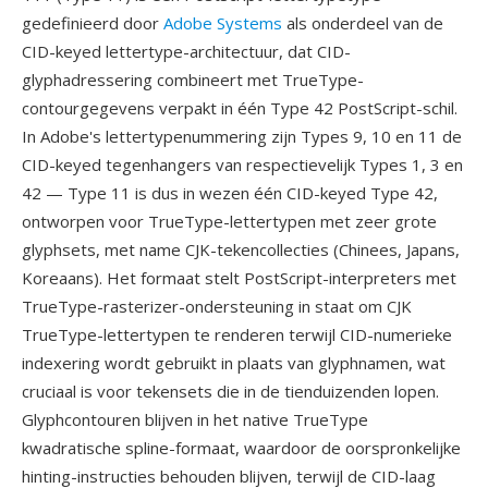
gedefinieerd door
Adobe Systems
als onderdeel van de
CID-keyed lettertype-architectuur, dat CID-
glyphadressering combineert met TrueType-
contourgegevens verpakt in één Type 42 PostScript-schil.
In Adobe's lettertypenummering zijn Types 9, 10 en 11 de
CID-keyed tegenhangers van respectievelijk Types 1, 3 en
42 — Type 11 is dus in wezen één CID-keyed Type 42,
ontworpen voor TrueType-lettertypen met zeer grote
glyphsets, met name CJK-tekencollecties (Chinees, Japans,
Koreaans). Het formaat stelt PostScript-interpreters met
TrueType-rasterizer-ondersteuning in staat om CJK
TrueType-lettertypen te renderen terwijl CID-numerieke
indexering wordt gebruikt in plaats van glyphnamen, wat
cruciaal is voor tekensets die in de tienduizenden lopen.
Glyphcontouren blijven in het native TrueType
kwadratische spline-formaat, waardoor de oorspronkelijke
hinting-instructies behouden blijven, terwijl de CID-laag