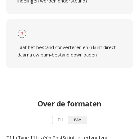
indelingen worden ondersteund)
3
Laat het bestand converteren en u kunt direct
daarna uw pam-bestand downloaden
Over de formaten
T11
PAM
T11 (Type 11) is één PostScript-lettertypetype