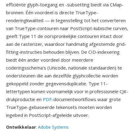
efficiënte glyph-toegang en -subsetting biedt via CMap-
bronnen. Één voordeel is directe TrueType-
renderingkwaliteit — in tegenstelling tot het converteren
van TrueType-contouren naar PostScript-kubische curven,
geeft Type 11 de oorspronkelijke contouren intact door
aan de rasterizer, waardoor handmatig afgestemde grid-
fitting-instructies behouden blijven. De CID-indexering
biedt één ander voordeel door meerdere
coderingsschema's (Unicode, nationale standaarden) te
ondersteunen die aan dezelfde glyphcollectie worden
gekoppeld zonder gegevensduplicatie. Type 11-
lettertypen komen voornamelijk voor in professionele CJK-
drukproductie en
PDF
-documentworkflows waar grote
TrueType-gebaseerde tekensets moeten worden
ingebed in PostScript-afgeleide uitvoer.
Ontwikkelaar
:
Adobe Systems