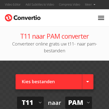
Video Editor
Add Subtitles to Video
Compress Video
Meer
T11 naar PAM converter
Converteer online gratis uw t11- naar pam-
bestanden
Kies bestanden
T11
PAM
naar