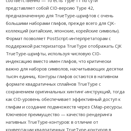
соответственно — то есть Type 11 по сути
представляет собой CID-версию Type 42,
предназначенную для TrueType-шрифтов с очень
большими наборами глифов, прежде всего для CJK-
коллекций (китайские, японские, корейские символы).
Формат позволяет PostScript-интерпретаторам с
поддержкой растеризатора TrueType отображать CJK
TrueType-шрифты, используя числовую CID-
индексацию вместо имен глифов, что критически
важно для наборов символов, насчитывающих десятки
тысяч единиц. Контуры глифов остаются в нативном
формате квадратичных сплайнов TrueType с
сохранением оригинальных хинтинг-инструкций, тогда
как CID-уровень обеспечивает эффективный доступ к
глифам и создание подмножеств через CMap-ресурсы.
Ключевое преимущество — качество рендеринга
нативных TrueType-контуров: в отличие от
конвертации квадратичных TrueType-контуров в