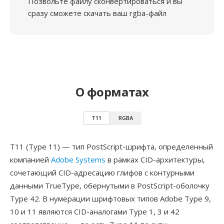
Позвольте файлу сконвертироваться и вы
сразу сможете скачать ваш rgba-файл
О форматах
T11
RGBA
T11 (Type 11) — тип PostScript-шрифта, определенный
компанией
Adobe Systems
в рамках CID-архитектуры,
сочетающий CID-адресацию глифов с контурными
данными TrueType, обернутыми в PostScript-оболочку
Type 42. В нумерации шрифтовых типов Adobe Type 9,
10 и 11 являются CID-аналогами Type 1, 3 и 42