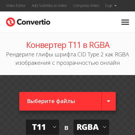
Video Editor
Add Subtitles to Video
Compress Video
Ещё
Конвертер T11 в RGBA
Рендерите глифы шрифта CID Type 2 как RGBA
изображения с прозрачностью онлайн
Выберите файлы
T11
RGBA
в