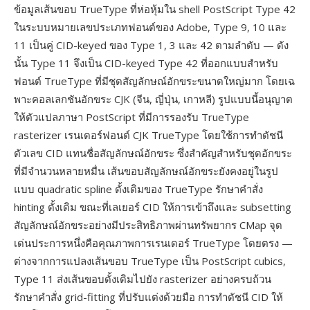
ข้อมูลเส้นขอบ TrueType ที่ห่อหุ้มใน shell PostScript Type 42
ในระบบหมายเลขประเภทฟอนต์ของ Adobe, Type 9, 10 และ
11 เป็นคู่ CID-keyed ของ Type 1, 3 และ 42 ตามลำดับ — ดัง
นั้น Type 11 จึงเป็น CID-keyed Type 42 ที่ออกแบบสำหรับ
ฟอนต์ TrueType ที่มีชุดสัญลักษณ์อักขระขนาดใหญ่มาก โดยเฉ
พาะคอลเลกชันอักขระ CJK (จีน, ญี่ปุ่น, เกาหลี) รูปแบบนี้อนุญาต
ให้ตัวแปลภาษา PostScript ที่มีการรองรับ TrueType
rasterizer เรนเดอร์ฟอนต์ CJK TrueType โดยใช้การทำดัชนี
ตัวเลข CID แทนชื่อสัญลักษณ์อักขระ ซึ่งสำคัญสำหรับชุดอักขระ
ที่มีจำนวนหลายหมื่น เส้นขอบสัญลักษณ์อักขระยังคงอยู่ในรูป
แบบ quadratic spline ดั้งเดิมของ TrueType รักษาคำสั่ง
hinting ดั้งเดิม ขณะที่เลเยอร์ CID ให้การเข้าถึงและ subsetting
สัญลักษณ์อักขระอย่างมีประสิทธิภาพผ่านทรัพยากร CMap จุด
เด่นประการหนึ่งคือคุณภาพการเรนเดอร์ TrueType โดยตรง —
ต่างจากการแปลงเส้นขอบ TrueType เป็น PostScript cubics,
Type 11 ส่งเส้นขอบดั้งเดิมไปยัง rasterizer อย่างครบถ้วน
รักษาคำสั่ง grid-fitting ที่ปรับแต่งด้วยมือ การทำดัชนี CID ให้