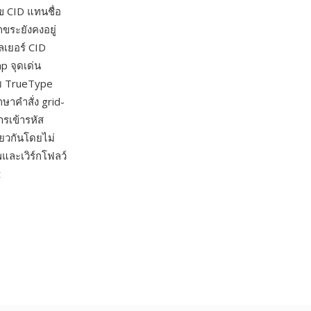
ข CID แทนชื่อ
ขระยังคงอยู่
เลเยอร์ CID
p จุดเด่น
บ TrueType
กษาคำสั่ง grid-
ารเข้ารหัส
ยวกันโดยไม่
และเวิร์กโฟลว์
t