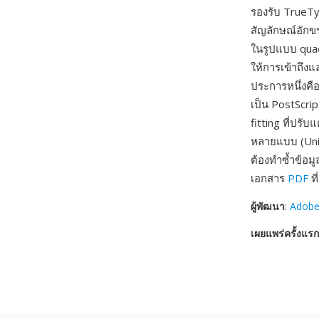
รองรับ TrueTy
สัญลักษณ์อักข
ในรูปแบบ quadr
ให้การเข้าถึง
ประการหนึ่งค
เป็น PostScrip
fitting ที่ปร
หลายแบบ (Unic
ต้องทำซ้ำข้อม
เอกสาร
PDF
ที
ผู้พัฒนา
:
Adobe
เผยแพร่ครั้งแรก