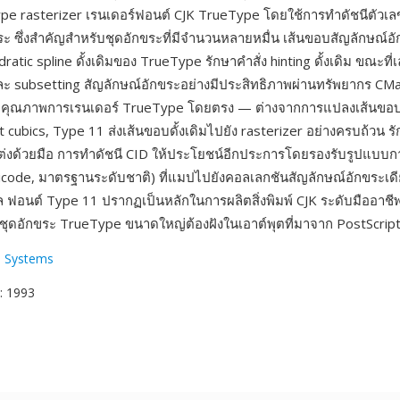
pe rasterizer เรนเดอร์ฟอนต์ CJK TrueType โดยใช้การทำดัชนีตัวเล
ระ ซึ่งสำคัญสำหรับชุดอักขระที่มีจำนวนหลายหมื่น เส้นขอบสัญลักษณ์อัก
atic spline ดั้งเดิมของ TrueType รักษาคำสั่ง hinting ดั้งเดิม ขณะที่
และ subsetting สัญลักษณ์อักขระอย่างมีประสิทธิภาพผ่านทรัพยากร CMa
ือคุณภาพการเรนเดอร์ TrueType โดยตรง — ต่างจากการแปลงเส้นขอ
t cubics, Type 11 ส่งเส้นขอบดั้งเดิมไปยัง rasterizer อย่างครบถ้วน รั
ับแต่งด้วยมือ การทำดัชนี CID ให้ประโยชน์อีกประการโดยรองรับรูปแบบก
ode, มาตรฐานระดับชาติ) ที่แมปไปยังคอลเลกชันสัญลักษณ์อักขระเดี
ูล ฟอนต์ Type 11 ปรากฏเป็นหลักในการผลิตสิ่งพิมพ์ CJK ระดับมืออาชีพ
่ชุดอักขระ TrueType ขนาดใหญ่ต้องฝังในเอาต์พุตที่มาจาก PostScrip
 Systems
: 1993