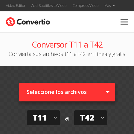
Video Editor
Add Subtitles to Video
Compress Video
Más
Conversor T11 a T42
Convierta sus archivos t11 a t42 en línea y gratis
Seleccione los archivos
T11
T42
a