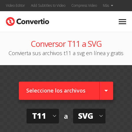
Video Editor
Add Subtitles to Video
Compress Video
Más
Conversor T11 a SVG
Convierta sus archivos t11 a svg en línea y gratis
Seleccione los archivos
T11
SVG
a