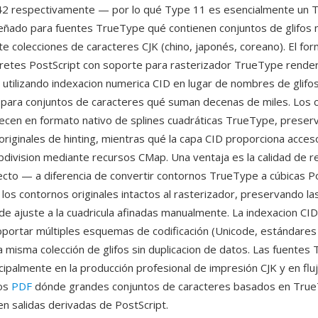
 42 respectivamente — por lo qué Type 11 es esencialmente un 
señado para fuentes TrueType qué contienen conjuntos de glifos
te colecciones de caracteres CJK (chino, japonés, coreano). El fo
pretes PostScript con soporte para rasterizador TrueType rende
utilizando indexacion numerica CID en lugar de nombres de glifos,
co para conjuntos de caracteres qué suman decenas de miles. Los
ecen en formato nativo de splines cuadráticas TrueType, preser
originales de hinting, mientras qué la capa CID proporciona acceso
subdivision mediante recursos CMap. Una ventaja es la calidad de 
cto — a diferencia de convertir contornos TrueType a cúbicas Po
los contornos originales intactos al rasterizador, preservando la
 de ajuste a la cuadricula afinadas manualmente. La indexacion CI
soportar múltiples esquemas de codificación (Unicode, estándares
 misma colección de glifos sin duplicacion de datos. Las fuentes
cipalmente en la producción profesional de impresión CJK y en flu
os
PDF
dónde grandes conjuntos de caracteres basados en Tru
en salidas derivadas de PostScript.