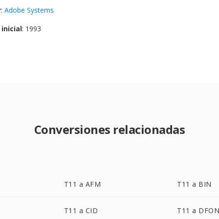
r
:
Adobe Systems
inicial
: 1993
Conversiones relacionadas
T11 a AFM
T11 a BIN
T11 a CID
T11 a DFO