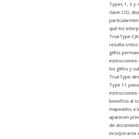
Types 1, 3 y
clave CID, di
particularmen
qué los inter
TrueType CJK 
resulta criti
glifos perman
instrucciones 
los glifos y 
TrueType dire
Type 11 pasa 
instrucciones
beneficio al 
mapeados a la
aparecen prin
de document
incorporarse 