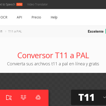
xt to Speech
Video Translator
OCR
API
Precio
Help
Excelente
11
T11 a PAL
Conversor T11 a PAL
Convierta sus archivos t11 a pal en línea y gratis
T11