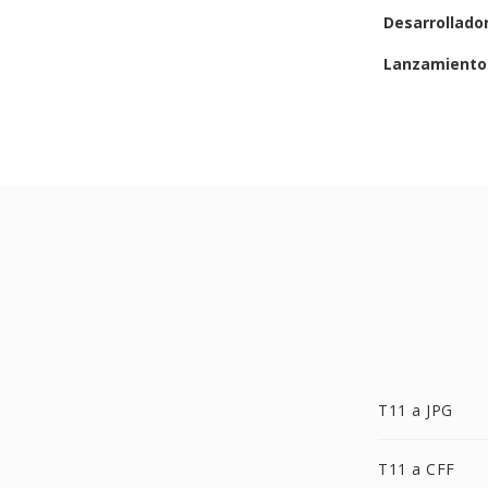
Desarrollado
Lanzamiento 
T11 a JPG
T11 a CFF