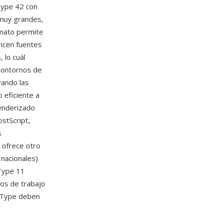
Type 42 con
 muy grandes,
rmato permite
ricen fuentes
 lo cuál
 contornos de
vando las
 eficiente a
renderizado
stScript,
s
D ofrece otro
 nacionales)
 Type 11
jos de trabajo
eType deben