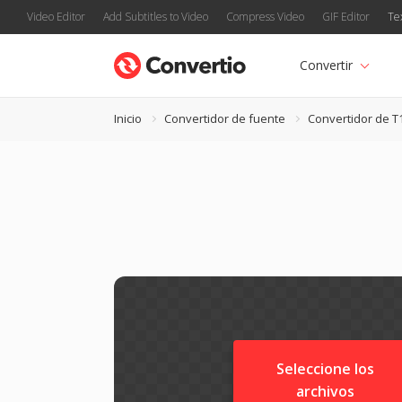
Video Editor
Add Subtitles to Video
Compress Video
GIF Editor
Te
Convertir
Inicio
Convertidor de fuente
Convertidor de T
Seleccione los
archivos