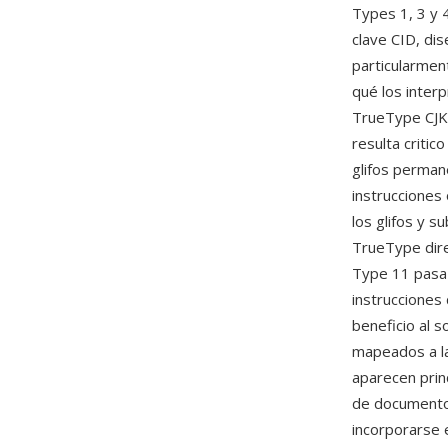
Types 1, 3 y
clave CID, di
particularmen
qué los inter
TrueType CJK 
resulta criti
glifos perman
instrucciones 
los glifos y 
TrueType dire
Type 11 pasa 
instrucciones
beneficio al 
mapeados a la
aparecen prin
de document
incorporarse 