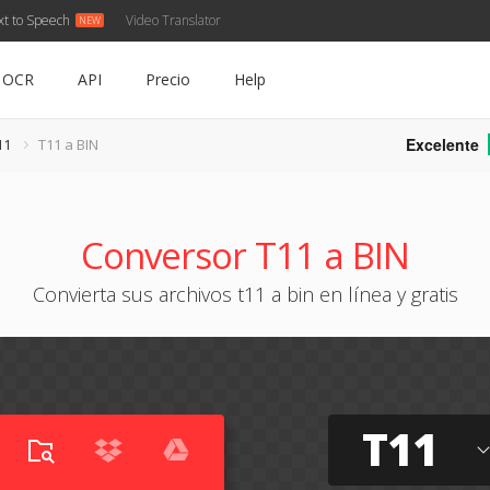
xt to Speech
Video Translator
OCR
API
Precio
Help
Excelente
11
T11 a BIN
Conversor T11 a BIN
Convierta sus archivos t11 a bin en línea y gratis
T11