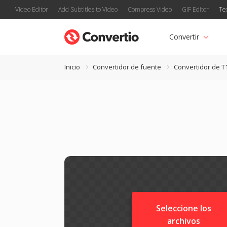
Video Editor
Add Subtitles to Video
Compress Video
GIF Editor
Te
Convertir
Inicio
Convertidor de fuente
Convertidor de T
Seleccione los
archivos