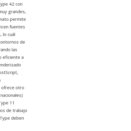
Type 42 con
 muy grandes,
rmato permite
ricen fuentes
 lo cuál
 contornos de
vando las
 eficiente a
renderizado
stScript,
s
D ofrece otro
 nacionales)
 Type 11
jos de trabajo
eType deben