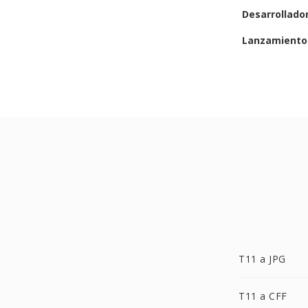
Desarrollado
Lanzamiento 
T11 a JPG
T11 a CFF