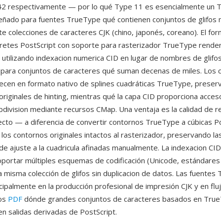
 42 respectivamente — por lo qué Type 11 es esencialmente un 
señado para fuentes TrueType qué contienen conjuntos de glifos
te colecciones de caracteres CJK (chino, japonés, coreano). El fo
pretes PostScript con soporte para rasterizador TrueType rende
utilizando indexacion numerica CID en lugar de nombres de glifos,
co para conjuntos de caracteres qué suman decenas de miles. Los
ecen en formato nativo de splines cuadráticas TrueType, preser
originales de hinting, mientras qué la capa CID proporciona acceso
subdivision mediante recursos CMap. Una ventaja es la calidad de 
cto — a diferencia de convertir contornos TrueType a cúbicas Po
los contornos originales intactos al rasterizador, preservando la
 de ajuste a la cuadricula afinadas manualmente. La indexacion CI
soportar múltiples esquemas de codificación (Unicode, estándares
 misma colección de glifos sin duplicacion de datos. Las fuentes
cipalmente en la producción profesional de impresión CJK y en flu
os
PDF
dónde grandes conjuntos de caracteres basados en Tru
en salidas derivadas de PostScript.