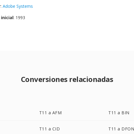
r
:
Adobe Systems
inicial
: 1993
Conversiones relacionadas
T11 a AFM
T11 a BIN
T11 a CID
T11 a DFO