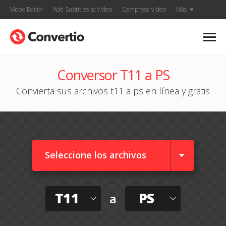
Video Editor
Add Subtitles to Video
Compress Video
Más
Conversor T11 a PS
Convierta sus archivos t11 a ps en línea y gratis
Seleccione los archivos
T11
PS
a