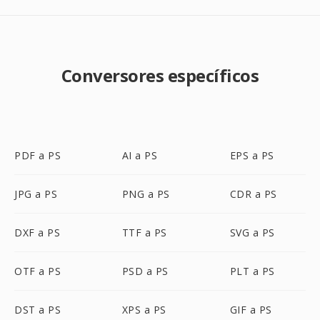
Conversores específicos
PDF a PS
AI a PS
EPS a PS
JPG a PS
PNG a PS
CDR a PS
DXF a PS
TTF a PS
SVG a PS
OTF a PS
PSD a PS
PLT a PS
DST a PS
XPS a PS
GIF a PS