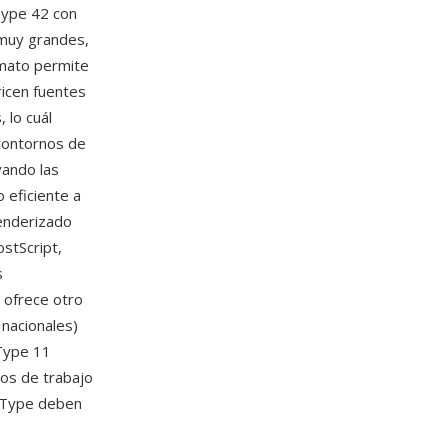
Type 42 con
 muy grandes,
rmato permite
ricen fuentes
 lo cuál
 contornos de
vando las
 eficiente a
renderizado
stScript,
s
D ofrece otro
 nacionales)
 Type 11
jos de trabajo
eType deben