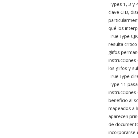
Types 1, 3 y
clave CID, di
particularmen
qué los inter
TrueType CJK 
resulta criti
glifos perman
instrucciones 
los glifos y 
TrueType dire
Type 11 pasa 
instrucciones
beneficio al 
mapeados a la
aparecen prin
de document
incorporarse 