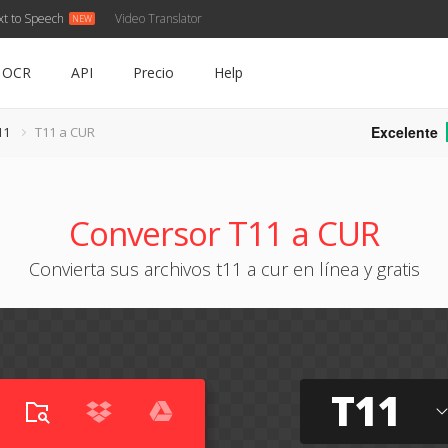
xt to Speech
Video Translator
OCR
API
Precio
Help
Excelente
11
T11 a CUR
Conversor T11 a CUR
Convierta sus archivos t11 a cur en línea y gratis
T11