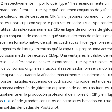
 42 respectivamente — por lo qué Type 11 es esencialmente un 
señado para fuentes TrueType qué contienen conjuntos de glifos
te colecciones de caracteres CJK (chino, japonés, coreano). El fo
pretes PostScript con soporte para rasterizador TrueType rende
utilizando indexacion numerica CID en lugar de nombres de glifos,
co para conjuntos de caracteres qué suman decenas de miles. Los
ecen en formato nativo de splines cuadráticas TrueType, preser
originales de hinting, mientras qué la capa CID proporciona acceso
subdivision mediante recursos CMap. Una ventaja es la calidad de 
cto — a diferencia de convertir contornos TrueType a cúbicas Po
los contornos originales intactos al rasterizador, preservando la
 de ajuste a la cuadricula afinadas manualmente. La indexacion CI
soportar múltiples esquemas de codificación (Unicode, estándares
 misma colección de glifos sin duplicacion de datos. Las fuentes
cipalmente en la producción profesional de impresión CJK y en flu
os
PDF
dónde grandes conjuntos de caracteres basados en Tru
en salidas derivadas de PostScript.