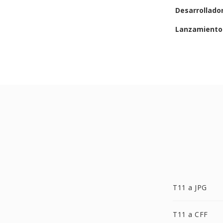
Desarrollado
Lanzamiento 
T11 a JPG
T11 a CFF