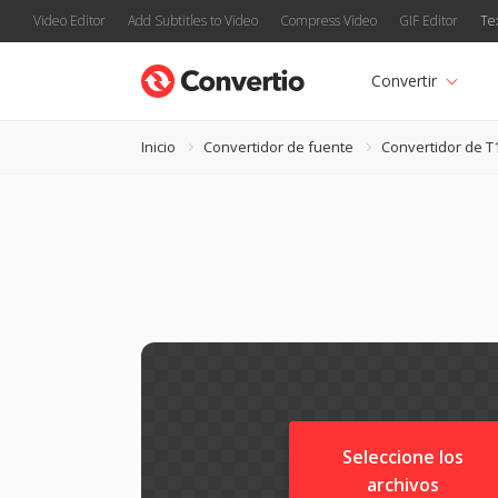
Video Editor
Add Subtitles to Video
Compress Video
GIF Editor
Te
Convertir
Inicio
Convertidor de fuente
Convertidor de T
Seleccione los
archivos