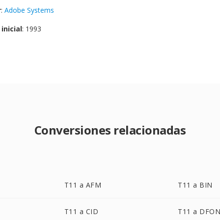
r
:
Adobe Systems
inicial
: 1993
Conversiones relacionadas
T11 a AFM
T11 a BIN
T11 a CID
T11 a DFO