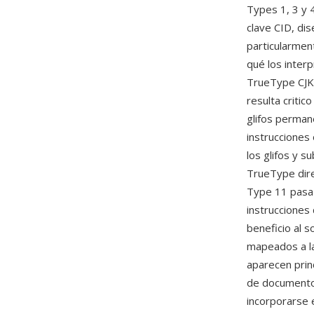
Types 1, 3 y
clave CID, di
particularmen
qué los inter
TrueType CJK 
resulta criti
glifos perman
instrucciones 
los glifos y 
TrueType dire
Type 11 pasa 
instrucciones
beneficio al 
mapeados a la
aparecen prin
de document
incorporarse 