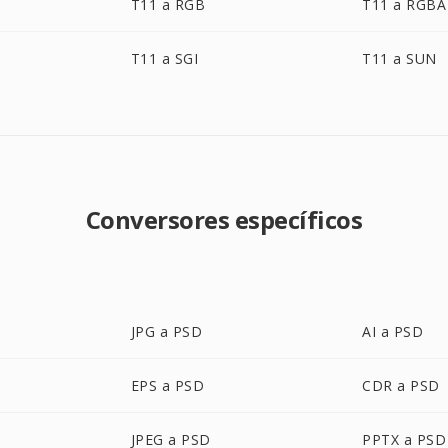
T11 a RGB
T11 a RGBA
T11 a SGI
T11 a SUN
Conversores específicos
JPG a PSD
AI a PSD
EPS a PSD
CDR a PSD
JPEG a PSD
PPTX a PSD