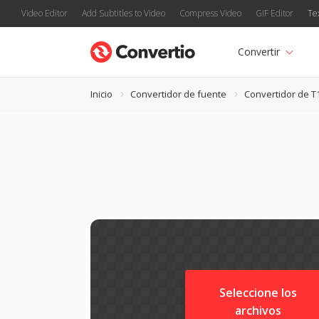
Video Editor
Add Subtitles to Video
Compress Video
GIF Editor
Te
Convertir
Inicio
Convertidor de fuente
Convertidor de T
Seleccione los
archivos