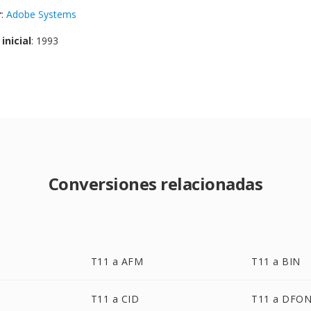
r
:
Adobe Systems
inicial
: 1993
Conversiones relacionadas
T11 a AFM
T11 a BIN
T11 a CID
T11 a DFO