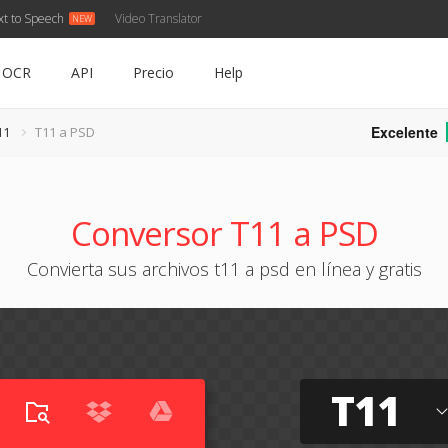
xt to Speech
Video Translator
OCR
API
Precio
Help
Excelente
11
T11 a PSD
Conversor T11 a PSD
Convierta sus archivos t11 a psd en línea y gratis
T11