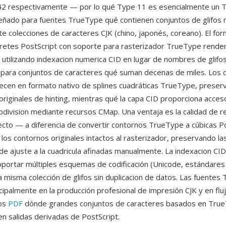
 42 respectivamente — por lo qué Type 11 es esencialmente un 
señado para fuentes TrueType qué contienen conjuntos de glifos
te colecciones de caracteres CJK (chino, japonés, coreano). El fo
pretes PostScript con soporte para rasterizador TrueType rende
utilizando indexacion numerica CID en lugar de nombres de glifos,
co para conjuntos de caracteres qué suman decenas de miles. Los
ecen en formato nativo de splines cuadráticas TrueType, preser
originales de hinting, mientras qué la capa CID proporciona acceso
subdivision mediante recursos CMap. Una ventaja es la calidad de 
cto — a diferencia de convertir contornos TrueType a cúbicas Po
los contornos originales intactos al rasterizador, preservando la
 de ajuste a la cuadricula afinadas manualmente. La indexacion CI
soportar múltiples esquemas de codificación (Unicode, estándares
 misma colección de glifos sin duplicacion de datos. Las fuentes
cipalmente en la producción profesional de impresión CJK y en flu
os
PDF
dónde grandes conjuntos de caracteres basados en Tru
en salidas derivadas de PostScript.