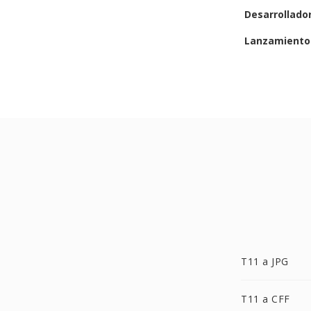
Desarrollado
Lanzamiento 
T11 a JPG
T11 a CFF