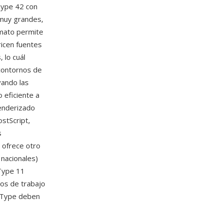
Type 42 con
 muy grandes,
rmato permite
ricen fuentes
 lo cuál
 contornos de
vando las
 eficiente a
renderizado
stScript,
s
D ofrece otro
 nacionales)
 Type 11
jos de trabajo
eType deben