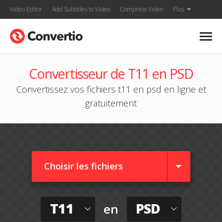
Video Editor
Add Subtitles to Video
Compress Video
Plus
Convertisseur de T11 en PSD
Convertissez vos fichiers t11 en psd en ligne et
gratuitement
Choisir les fichiers
T11
PSD
en