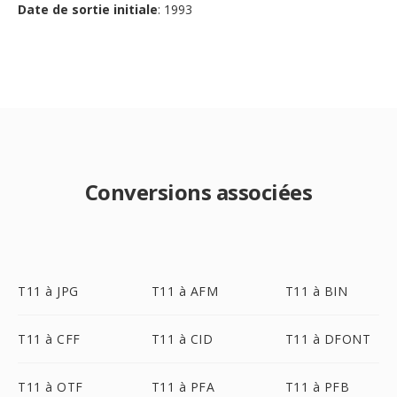
Date de sortie initiale
: 1993
Conversions associées
T11 à JPG
T11 à AFM
T11 à BIN
T11 à CFF
T11 à CID
T11 à DFONT
T11 à OTF
T11 à PFA
T11 à PFB