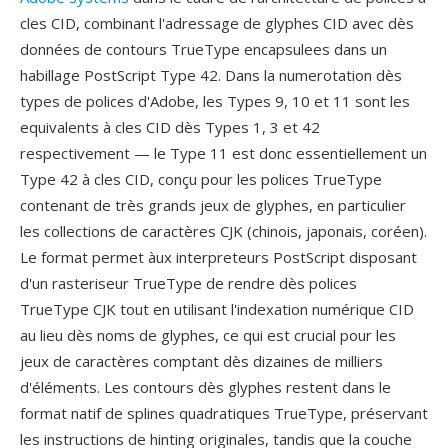
cles CID, combinant l'adressage de glyphes CID avec dès
données de contours TrueType encapsulees dans un
habillage PostScript Type 42. Dans la numerotation dès
types de polices d'Adobe, les Types 9, 10 et 11 sont les
equivalents à cles CID dès Types 1, 3 et 42
respectivement — le Type 11 est donc essentiellement un
Type 42 à cles CID, conçu pour les polices TrueType
contenant de très grands jeux de glyphes, en particulier
les collections de caractères CJK (chinois, japonais, coréen).
Le format permet àux interpreteurs PostScript disposant
d'un rasteriseur TrueType de rendre dès polices
TrueType CJK tout en utilisant l'indexation numérique CID
au lieu dès noms de glyphes, ce qui est crucial pour les
jeux de caractères comptant dès dizaines de milliers
d'éléments. Les contours dès glyphes restent dans le
format natif de splines quadratiques TrueType, préservant
les instructions de hinting originales, tandis que la couche