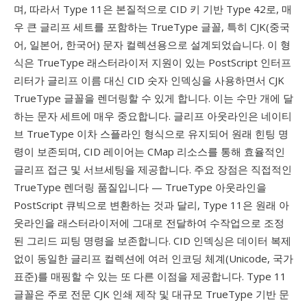
며, 따라서 Type 11은 본질적으로 CID 키 기반 Type 42로, 매
우 큰 글리프 세트를 포함하는 TrueType 글꼴, 특히 CJK(중국
어, 일본어, 한국어) 문자 컬렉션용으로 설계되었습니다. 이 형
식은 TrueType 래스터라이저 지원이 있는 PostScript 인터프
리터가 글리프 이름 대신 CID 숫자 인덱싱을 사용하면서 CJK
TrueType 글꼴을 렌더링할 수 있게 합니다. 이는 수만 개에 달
하는 문자 세트에 매우 중요합니다. 글리프 아웃라인은 네이티
브 TrueType 이차 스플라인 형식으로 유지되어 원래 힌팅 명
령이 보존되며, CID 레이어는 CMap 리소스를 통해 효율적인
글리프 접근 및 서브세팅을 제공합니다. 주요 장점은 직접적인
TrueType 렌더링 품질입니다 — TrueType 아웃라인을
PostScript 큐빅으로 변환하는 것과 달리, Type 11은 원래 아
웃라인을 래스터라이저에 그대로 전달하여 수작업으로 조정
된 그리드 피팅 명령을 보존합니다. CID 인덱싱은 데이터 복제
없이 동일한 글리프 컬렉션에 여러 인코딩 체계(Unicode, 국가
표준)를 매핑할 수 있는 또 다른 이점을 제공합니다. Type 11
글꼴은 주로 전문 CJK 인쇄 제작 및 대규모 TrueType 기반 문