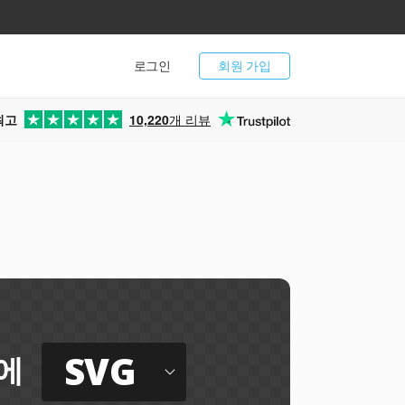
로그인
회원 가입
최고
10,220
개 리뷰
SVG
에