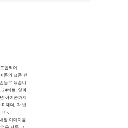
께 도입되어
아이콘의 표준 컨
 번들로 묶습니
트, 24비트, 알파
 화면 아이콘까지
R 헤더, 각 변
니다.
압축 내장 이미지를
장점은 자동 크