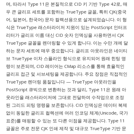
며, 따라서 Type 11은 본질적으로 CID 키 기반 Type 42로, 매
우 큰 글리프 세트를 포함하는 TrueType 글꼴, 특히 CJK(중국
어, 일본어, 한국어) 문자 컬렉션용으로 설계되었습니다. 이 형
식은 TrueType 래스터라이저 지원이 있는 PostScript 인터프
리터가 글리프 이름 대신 CID 숫자 인덱싱을 사용하면서 CJK
TrueType 글꼴을 렌더링할 수 있게 합니다. 이는 수만 개에 달
하는 문자 세트에 매우 중요합니다. 글리프 아웃라인은 네이티
브 TrueType 이차 스플라인 형식으로 유지되어 원래 힌팅 명
령이 보존되며, CID 레이어는 CMap 리소스를 통해 효율적인
글리프 접근 및 서브세팅을 제공합니다. 주요 장점은 직접적인
TrueType 렌더링 품질입니다 — TrueType 아웃라인을
PostScript 큐빅으로 변환하는 것과 달리, Type 11은 원래 아
웃라인을 래스터라이저에 그대로 전달하여 수작업으로 조정
된 그리드 피팅 명령을 보존합니다. CID 인덱싱은 데이터 복제
없이 동일한 글리프 컬렉션에 여러 인코딩 체계(Unicode, 국가
표준)를 매핑할 수 있는 또 다른 이점을 제공합니다. Type 11
글꼴은 주로 전문 CJK 인쇄 제작 및 대규모 TrueType 기반 문