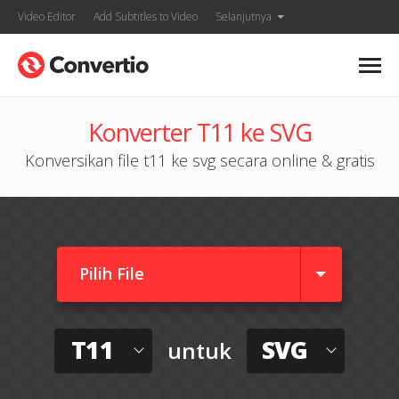
Video Editor
Add Subtitles to Video
Selanjutnya
Konverter T11 ke SVG
Konversikan file t11 ke svg secara online & gratis
Pilih File
T11
SVG
untuk