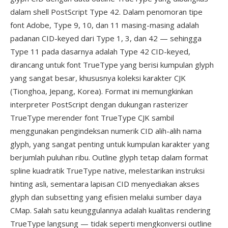
dalam shell PostScript Type 42. Dalam penomoran tipe
font Adobe, Type 9, 10, dan 11 masing-masing adalah
padanan CID-keyed dari Type 1, 3, dan 42 — sehingga
Type 11 pada dasarnya adalah Type 42 CID-keyed,
dirancang untuk font TrueType yang berisi kumpulan glyph
yang sangat besar, khususnya koleksi karakter CJK
(Tionghoa, Jepang, Korea). Format ini memungkinkan
interpreter PostScript dengan dukungan rasterizer
TrueType merender font TrueType CJK sambil
menggunakan pengindeksan numerik CID alih-alih nama
glyph, yang sangat penting untuk kumpulan karakter yang
berjumlah puluhan ribu. Outline glyph tetap dalam format
spline kuadratik TrueType native, melestarikan instruksi
hinting asli, sementara lapisan CID menyediakan akses
glyph dan subsetting yang efisien melalui sumber daya
CMap. Salah satu keunggulannya adalah kualitas rendering
TrueType langsung — tidak seperti mengkonversi outline