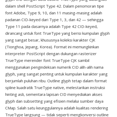
dalam shell PostScript Type 42. Dalam penomoran tipe
font Adobe, Type 9, 10, dan 11 masing-masing adalah
padanan CID-keyed dari Type 1, 3, dan 42 — sehingga
Type 11 pada dasarnya adalah Type 42 CID-keyed,
dirancang untuk font TrueType yang berisi kumpulan glyph
yang sangat besar, khususnya koleksi karakter CJK
(Tionghoa, Jepang, Korea). Format ini memungkinkan
interpreter PostScript dengan dukungan rasterizer
TrueType merender font TrueType CJK sambil
menggunakan pengindeksan numerik CID alih-alih nama
glyph, yang sangat penting untuk kumpulan karakter yang
berjumlah puluhan ribu. Outline glyph tetap dalam format
spline kuadratik TrueType native, melestarikan instruksi
hinting asli, sementara lapisan CID menyediakan akses
glyph dan subsetting yang efisien melalui sumber daya
CMap. Salah satu keunggulannya adalah kualitas rendering
TrueType langsung — tidak seperti mengkonversi outline