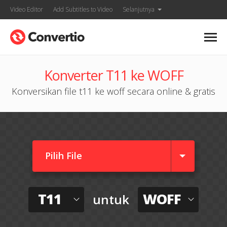
Video Editor
Add Subtitles to Video
Selanjutnya
Konverter T11 ke WOFF
Konversikan file t11 ke woff secara online & gratis
Pilih File
T11
WOFF
untuk