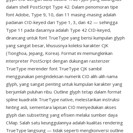
dalam shell PostScript Type 42. Dalam penomoran tipe
font Adobe, Type 9, 10, dan 11 masing-masing adalah
padanan CID-keyed dari Type 1, 3, dan 42 — sehingga
Type 11 pada dasarnya adalah Type 42 CID-keyed,
dirancang untuk font TrueType yang berisi kumpulan glyph
yang sangat besar, khususnya koleksi karakter CJK
(Tionghoa, Jepang, Korea). Format ini memungkinkan
interpreter PostScript dengan dukungan rasterizer
TrueType merender font TrueType CJK sambil
menggunakan pengindeksan numerik CID alih-alih nama
glyph, yang sangat penting untuk kumpulan karakter yang
berjumlah puluhan ribu. Outline glyph tetap dalam format
spline kuadratik TrueType native, melestarikan instruksi
hinting asli, sementara lapisan CID menyediakan akses
glyph dan subsetting yang efisien melalui sumber daya
CMap. Salah satu keunggulannya adalah kualitas rendering
TrueType langsung — tidak seperti mengkonversi outline