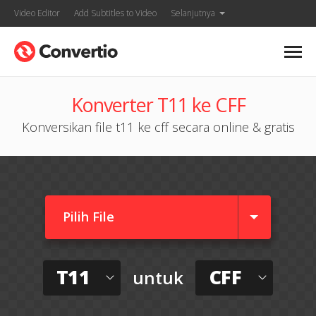
Video Editor
Add Subtitles to Video
Selanjutnya
Konverter T11 ke CFF
Konversikan file t11 ke cff secara online & gratis
Pilih File
T11
CFF
untuk