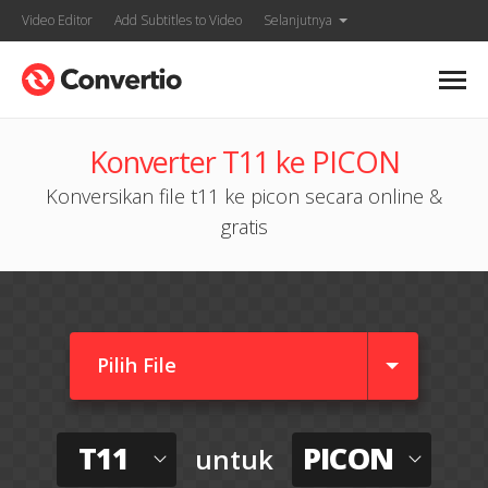
Video Editor
Add Subtitles to Video
Selanjutnya
Konverter T11 ke PICON
Konversikan file t11 ke picon secara online &
gratis
Pilih File
T11
PICON
untuk