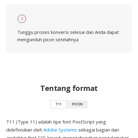
3
Tunggu proses konversi selesai dan Anda dapat
mengunduh picon setelahnya
Tentang format
T11
PICON
T11 (Type 11) adalah tipe font PostScript yang
didefinisikan oleh
Adobe Systems
sebagai bagian dari
arsitektur font CID-keyed, menggabungkan pengalamatan