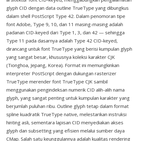
glyph CID dengan data outline TrueType yang dibungkus
dalam shell PostScript Type 42. Dalam penomoran tipe
font Adobe, Type 9, 10, dan 11 masing-masing adalah
padanan CID-keyed dari Type 1, 3, dan 42 — sehingga
Type 11 pada dasarnya adalah Type 42 CID-keyed,
dirancang untuk font TrueType yang berisi kumpulan glyph
yang sangat besar, khususnya koleksi karakter CJK
(Tionghoa, Jepang, Korea). Format ini memungkinkan
interpreter PostScript dengan dukungan rasterizer
TrueType merender font TrueType CJK sambil
menggunakan pengindeksan numerik CID alih-alih nama
glyph, yang sangat penting untuk kumpulan karakter yang
berjumlah puluhan ribu. Outline glyph tetap dalam format
spline kuadratik TrueType native, melestarikan instruksi
hinting asli, sementara lapisan CID menyediakan akses
glyph dan subsetting yang efisien melalui sumber daya
CMap. Salah satu keunggulannya adalah kualitas rendering