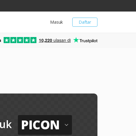
Masuk
Daftar
a
10,220
ulasan di
PICON
uk