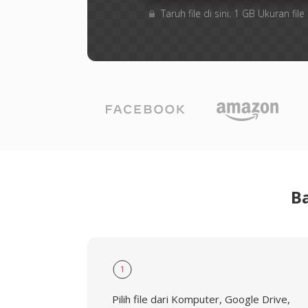
Taruh file di sini. 1 GB Ukuran f
B
1
Pilih file dari Komputer, Google Drive,