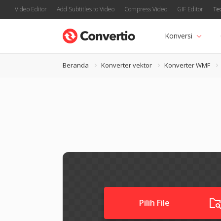
Video Editor
Add Subtitles to Video
Compress Video
GIF Editor
Te
Konversi
Beranda
Konverter vektor
Konverter WMF
Pilih File