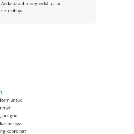
Anda dapat mengunduh picon
setelahnya
ft
,
form untuk
rintah
 poligon,
luaran layar
ang koordinat