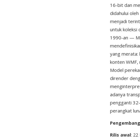
16-bit dan me
didahului ole
menjadi terin
untuk koleksi 
1990-an — Mic
mendefinisika
yang merata: 
konten WMF, m
Model perekam
dirender den
menginterpret
adanya trans
pengganti 32-
perangkat lun
Pengemban
Rilis awal
: 22