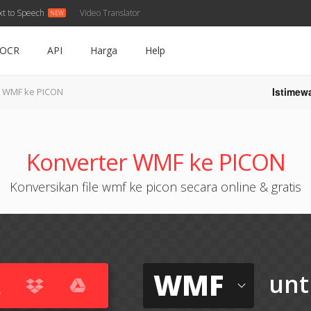
xt to Speech
Video Translator
OCR
API
Harga
Help
Istimew
WMF ke PICON
Konverter WMF ke PICON
Konversikan file wmf ke picon secara online & gratis
WMF
unt