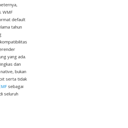
meternya,
i. WMF
ormat default
selama tahun
g
kompatibilitas
merender
ung yang ada.
ingkas dan
native, bukan
it serta tidak
EMF
sebagai
i seluruh