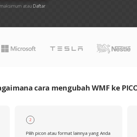
ile maksimum atau
Daftar
agaimana cara mengubah WMF ke PIC
2
Pilih picon atau format lainnya yang Anda