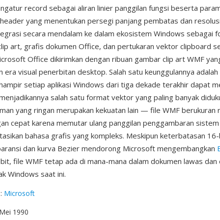
ngatur record sebagai aliran linier panggilan fungsi beserta para
h header yang menentukan persegi panjang pembatas dan resolus
tegrasi secara mendalam ke dalam ekosistem Windows sebagai f
clip art, grafis dokumen Office, dan pertukaran vektor clipboard 
rosoft Office dikirimkan dengan ribuan gambar clip art WMF yan
n era visual penerbitan desktop. Salah satu keunggulannya adalah 
hampir setiap aplikasi Windows dari tiga dekade terakhir dapat 
enjadikannya salah satu format vektor yang paling banyak diduk
an yang ringan merupakan kekuatan lain — file WMF berukuran r
gan cepat karena memutar ulang panggilan penggambaran sistem 
asikan bahasa grafis yang kompleks. Meskipun keterbatasan 16-b
paransi dan kurva Bezier mendorong Microsoft mengembangkan
bit, file WMF tetap ada di mana-mana dalam dokumen lawas dan d
ak Windows saat ini.
g
:
Microsoft
 Mei 1990