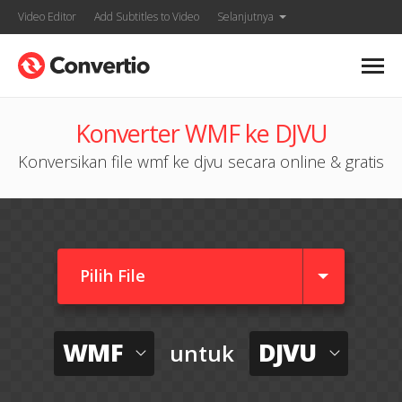
Video Editor
Add Subtitles to Video
Selanjutnya
Konverter WMF ke DJVU
Konversikan file wmf ke djvu secara online & gratis
Pilih File
WMF
DJVU
untuk