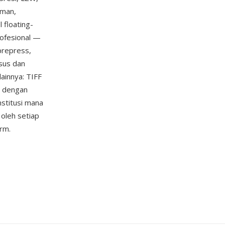
aman,
 floating-
rofesional —
prepress,
usus dan
lainnya: TIFF
l dengan
nstitusi mana
oleh setiap
rm.