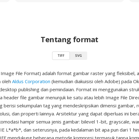
Tentang format
TIFF
SVG
Image File Format) adalah format gambar raster yang fleksibel, 
 oleh
Aldus Corporation
(kemudian diakuisisi oleh Adobe) pada O
i desktop publishing dan pemindaian. Format ini menggunakan stru
a header file gambar menunjuk ke satu atau lebih Image File Direc
 berisi sekumpulan tag yang mendeskripsikan dimensi gambar, 
lusi, dan properti lainnya. Arsitektur yang dapat diperluas ini bera
modasi hampir semua jenis gambar: bilevel 1-bit, grayscale, war
E L*a*b*, dan seterusnya, pada kedalaman bit apa pun dari 1 hin
TIFF mendukung beberapa metode kompresi termasuk tanpa komp