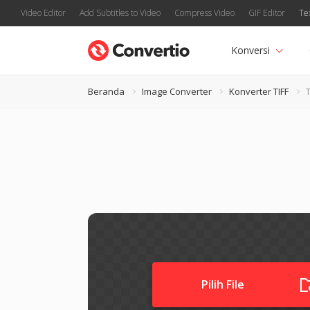
Video Editor
Add Subtitles to Video
Compress Video
GIF Editor
Te
Konversi
Beranda
Image Converter
Konverter TIFF
Pilih File