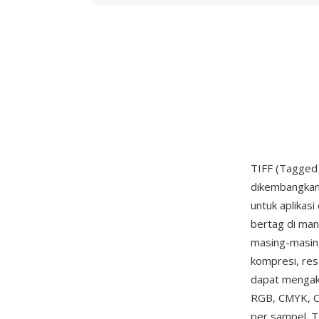
TIFF (Tagged 
dikembangkan
untuk aplikas
bertag di man
masing-masing
kompresi, reso
dapat mengako
RGB, CMYK, CI
per sampel. 