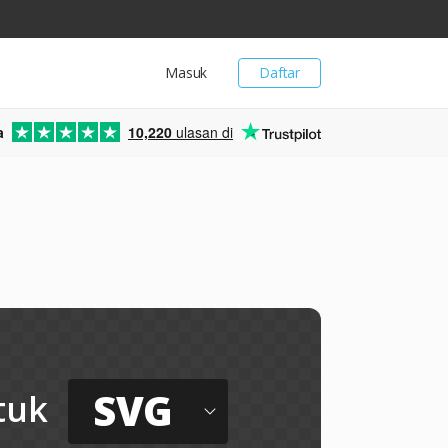
Masuk
Daftar
a
10,220
ulasan di
SVG
tuk