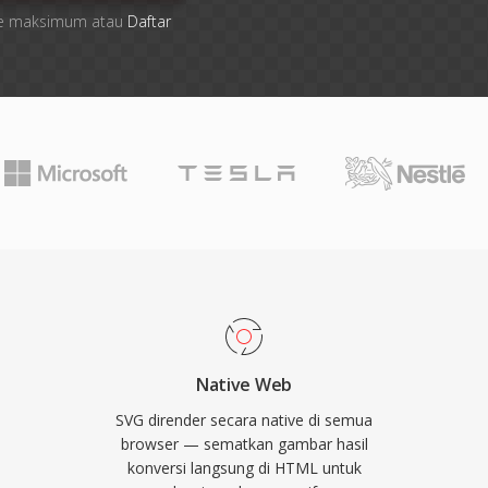
 file maksimum atau
Daftar
Native Web
SVG dirender secara native di semua
browser — sematkan gambar hasil
konversi langsung di HTML untuk