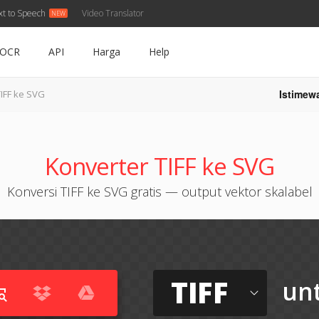
xt to Speech
Video Translator
OCR
API
Harga
Help
Istimew
TIFF ke SVG
Konverter TIFF ke SVG
Konversi TIFF ke SVG gratis — output vektor skalabel
TIFF
un