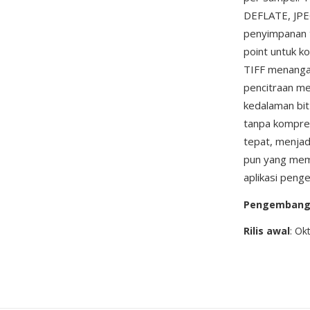
DEFLATE, JPEG
penyimpanan ti
point untuk k
TIFF menangan
pencitraan med
kedalaman bit 
tanpa kompre
tepat, menjad
pun yang meme
aplikasi peng
Pengemban
Rilis awal
: Ok