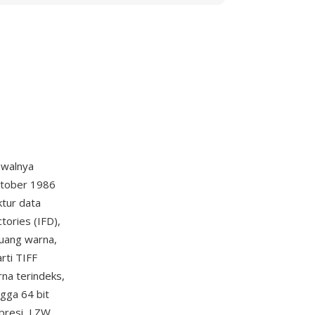
awalnya
ktober 1986
ktur data
tories (IFD),
ruang warna,
rti TIFF
na terindeks,
gga 64 bit
resi, LZW,