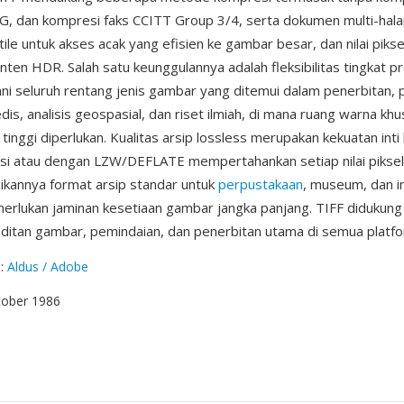
, dan kompresi faks CCITT Group 3/4, serta dokumen multi-hal
le untuk akses acak yang efisien ke gambar besar, dan nilai piksel
onten HDR. Salah satu keunggulannya adalah fleksibilitas tingkat p
i seluruh rentang jenis gambar yang ditemui dalam penerbitan, 
is, analisis geospasial, dan riset ilmiah, di mana ruang warna kh
tinggi diperlukan. Kualitas arsip lossless merupakan kekuatan inti 
si atau dengan LZW/DEFLATE mempertahankan setiap nilai pikse
ikannya format arsip standar untuk
perpustakaan
, museum, dan i
rlukan jaminan kesetiaan gambar jangka panjang. TIFF didukung 
editan gambar, pemindaian, dan penerbitan utama di semua platfo
g
:
Aldus / Adobe
tober 1986