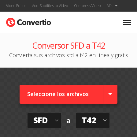
Video Editor
Add Subtitles to Video
Compress Video
Más
Conversor SFD a T42
Convierta sus archivos sfd a t42 en línea y gratis
Seleccione los archivos
SFD
T42
a