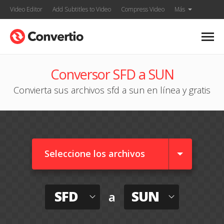
Video Editor
Add Subtitles to Video
Compress Video
Más
Conversor SFD a SUN
Convierta sus archivos sfd a sun en línea y gratis
Seleccione los archivos
SFD
SUN
a