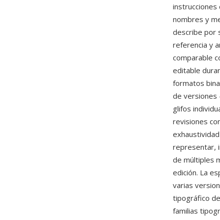
instrucciones 
nombres y met
describe por 
referencia y a
comparable co
editable duran
formatos bina
de versiones 
glifos individ
revisiones com
exhaustividad
representar, 
de múltiples m
edición. La e
varias versio
tipográfico d
familias tipog