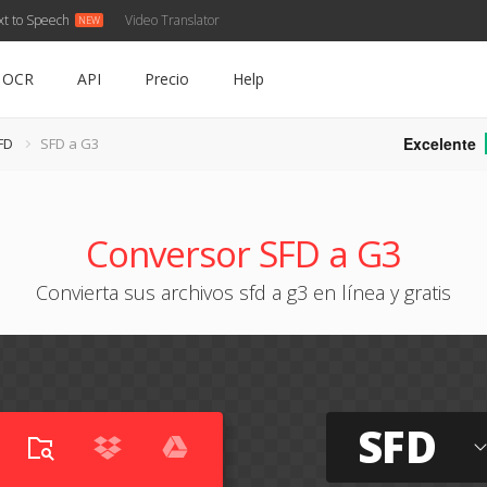
xt to Speech
Video Translator
OCR
API
Precio
Help
Excelente
FD
SFD a G3
Conversor SFD a G3
Convierta sus archivos sfd a g3 en línea y gratis
SFD