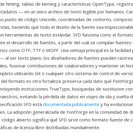
de hinting, tablas de kerning y características OpenType, registr
adatos — en un único archivo de texto legible por humanos. Cad
su punto de código Unicode, coordenadas de contorno, composic
nclas, haciendo qué todo el diseño de la fuente sea inspeccionabl
n herramientas de texto estándar. SFD funciona como el formato
te el desarrollo de fuentes, a partir del cuál se compilan fuentes 
rios como OTF, TTF o WOFF. Una ventaja principal es la facilidad p
— al ser texto plano, los diseñadores de fuentes pueden rastre
uales, fusionar contribuciones de colaboradores y mantener un hist
pleto utilizando Git o cualquier otro sistema de control de versi
 del formato es otra fortaleza: preserva cada dato qué FontFor
incluyendo instrucciones TrueType, busquedas de sustitucion con
aestros, evitando la pérdida de datos en viajes de ida y vuelta d
specificación SFD está
documentada públicamente
y ha evoluciona
nes. La adopción generalizada de FontForge en la comunidad de d
e código abierto significa qué SFD sirve como formato fuente de 
ráficas de licencia libre distribuidas mundialmente.