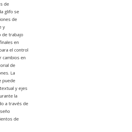
os de
a glifo se
iones de
e y
 de trabajo
finales en
ara el control
ar cambios en
orial de
ones. La
ge puede
textual y ejes
urante la
do a través de
iseño
cientos de