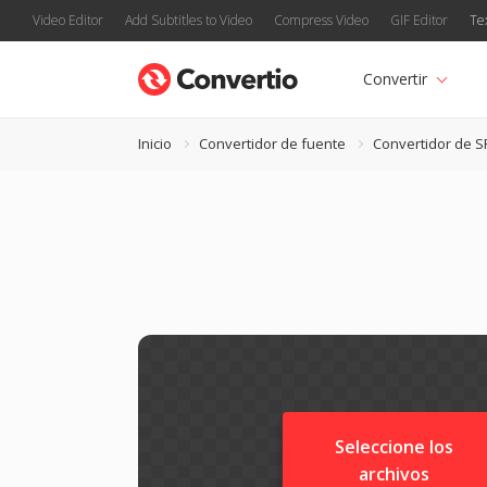
Video Editor
Add Subtitles to Video
Compress Video
GIF Editor
Te
Convertir
Inicio
Convertidor de fuente
Convertidor de S
Seleccione los
archivos