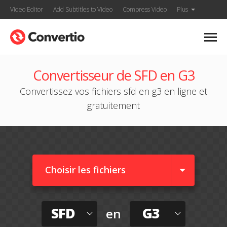
Video Editor
Add Subtitles to Video
Compress Video
Plus
Convertisseur de SFD en G3
Convertissez vos fichiers sfd en g3 en ligne et
gratuitement
Choisir les fichiers
SFD
G3
en