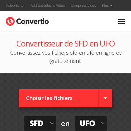
Video Editor
Add Subtitles to Video
Compress Video
Plus
Convertisseur de SFD en UFO
Convertissez vos fichiers sfd en ufo en ligne et
gratuitement
Choisir les fichiers
SFD
UFO
en