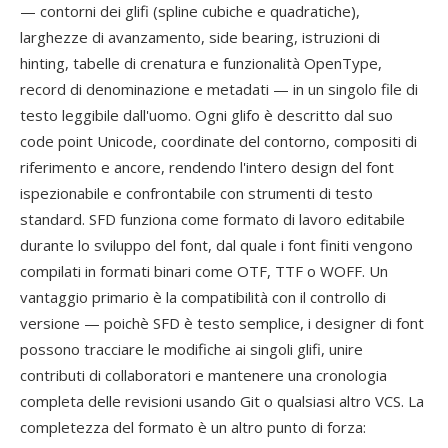
— contorni dei glifi (spline cubiche e quadratiche),
larghezze di avanzamento, side bearing, istruzioni di
hinting, tabelle di crenatura e funzionalità OpenType,
record di denominazione e metadati — in un singolo file di
testo leggibile dall'uomo. Ogni glifo è descritto dal suo
code point Unicode, coordinate del contorno, compositi di
riferimento e ancore, rendendo l'intero design del font
ispezionabile e confrontabile con strumenti di testo
standard. SFD funziona come formato di lavoro editabile
durante lo sviluppo del font, dal quale i font finiti vengono
compilati in formati binari come OTF, TTF o WOFF. Un
vantaggio primario è la compatibilità con il controllo di
versione — poichè SFD è testo semplice, i designer di font
possono tracciare le modifiche ai singoli glifi, unire
contributi di collaboratori e mantenere una cronologia
completa delle revisioni usando Git o qualsiasi altro VCS. La
completezza del formato è un altro punto di forza: