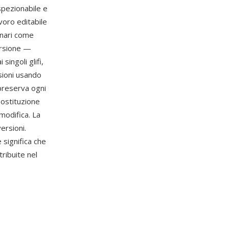
spezionabile e
voro editabile
binari come
ersione —
ingoli glifi,
sioni usando
 preserva ogni
sostituzione
 modifica. La
ersioni.
 significa che
ribuite nel