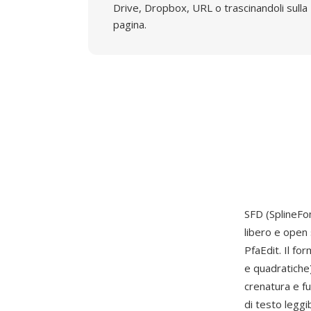
Drive, Dropbox, URL o trascinandoli sulla
pagina.
SFD (SplineFon
libero e open
PfaEdit. Il f
e quadratiche)
crenatura e f
di testo leggi