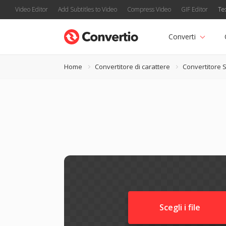
Video Editor
Add Subtitles to Video
Compress Video
GIF Editor
Te
Converti
Home
Convertitore di carattere
Convertitore 
Scegli i file