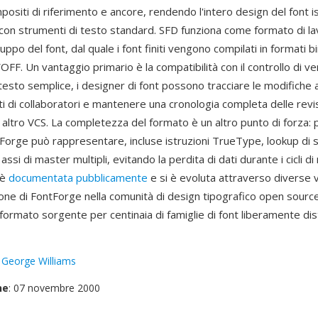
ositi di riferimento e ancore, rendendo l'intero design del font i
 con strumenti di testo standard. SFD funziona come formato di la
luppo del font, dal quale i font finiti vengono compilati in formati 
FF. Un vantaggio primario è la compatibilità con il controllo di v
esto semplice, i designer di font possono tracciare le modifiche ai s
ti di collaboratori e mantenere una cronologia completa delle revi
i altro VCS. La completezza del formato è un altro punto di forza:
Forge può rappresentare, incluse istruzioni TrueType, lookup di 
ssi di master multipli, evitando la perdita di dati durante i cicli di
 è
documentata pubblicamente
e si è evoluta attraverso diverse v
one di FontForge nella comunità di design tipografico open source
ormato sorgente per centinaia di famiglie di font liberamente dist
:
George Williams
ne
: 07 novembre 2000