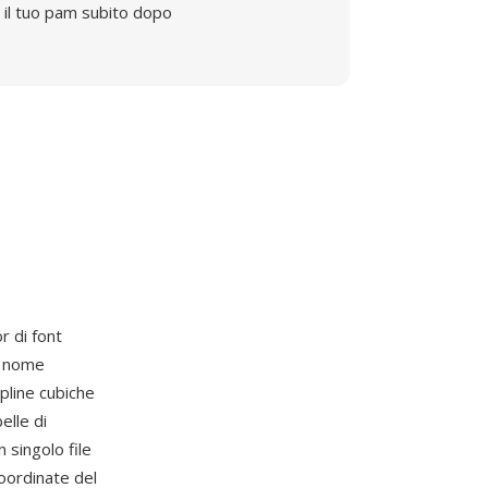
il tuo pam subito dopo
or di font
l nome
pline cubiche
elle di
 singolo file
coordinate del