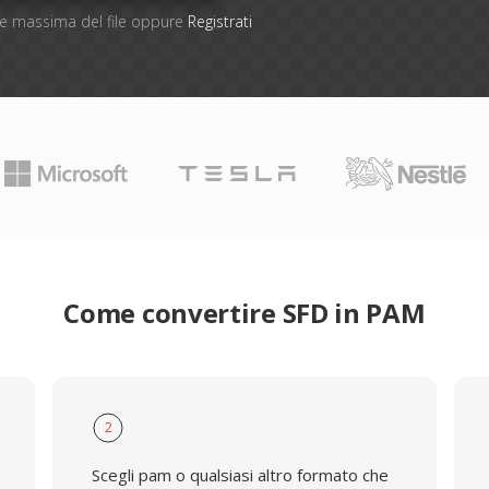
one massima del file oppure
Registrati
Come convertire SFD in PAM
2
Scegli pam o qualsiasi altro formato che