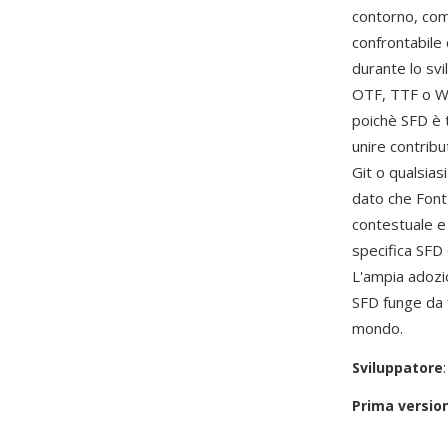
contorno, comp
confrontabile
durante lo svi
OTF, TTF o WO
poichè SFD è t
unire contribu
Git o qualsias
dato che Font
contestuale e a
specifica SFD
L'ampia adozi
SFD funge da f
mondo.
Sviluppatore
Prima versio