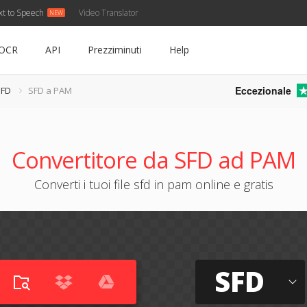
xt to Speech
Video Translator
OCR
API
Prezziminuti
Help
Eccezionale
SFD
SFD a PAM
Convertitore da SFD ad PAM
Converti i tuoi file sfd in pam online e gratis
SFD