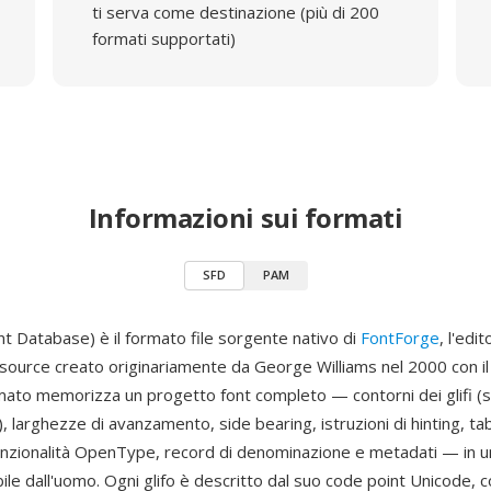
ti serva come destinazione (più di 200
formati supportati)
Informazioni sui formati
SFD
PAM
t Database) è il formato file sorgente nativo di
FontForge
, l'edit
 source creato originariamente da George Williams nel 2000 con i
ormato memorizza un progetto font completo — contorni dei glifi (s
, larghezze di avanzamento, side bearing, istruzioni di hinting, tab
unzionalità OpenType, record di denominazione e metadati — in un
bile dall'uomo. Ogni glifo è descritto dal suo code point Unicode, 