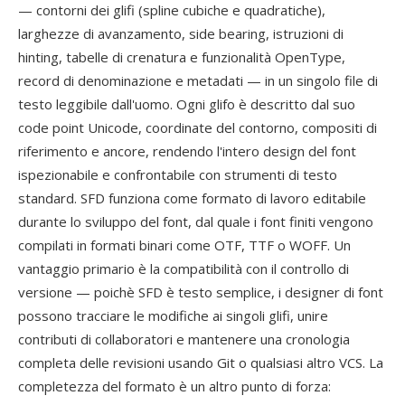
— contorni dei glifi (spline cubiche e quadratiche),
larghezze di avanzamento, side bearing, istruzioni di
hinting, tabelle di crenatura e funzionalità OpenType,
record di denominazione e metadati — in un singolo file di
testo leggibile dall'uomo. Ogni glifo è descritto dal suo
code point Unicode, coordinate del contorno, compositi di
riferimento e ancore, rendendo l'intero design del font
ispezionabile e confrontabile con strumenti di testo
standard. SFD funziona come formato di lavoro editabile
durante lo sviluppo del font, dal quale i font finiti vengono
compilati in formati binari come OTF, TTF o WOFF. Un
vantaggio primario è la compatibilità con il controllo di
versione — poichè SFD è testo semplice, i designer di font
possono tracciare le modifiche ai singoli glifi, unire
contributi di collaboratori e mantenere una cronologia
completa delle revisioni usando Git o qualsiasi altro VCS. La
completezza del formato è un altro punto di forza: