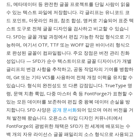
드, 메타데이터 등 완전한 글꼴 프로젝트를 단일 사람이 읽을
수 있는 텍스트 파일에 저장합니다. 각 글리프는 유니코드 코
드 포인트, 아웃라인 좌표, 참조 합성, 앵커로 기술되어 표준 텍
스트 도구로 전체 글꼴 디자인을 검사하고 비교할 수 있습니
다. SFD는 글꼴 개발 과정에서 편집 가능한 작업 형식으로 기
능하며, 여기서 OTF, TTF 또는 WOFF 같은 바이너리 형식으
로 완성된 글꼴이 컴파일됩니다. 주요 장점은 버전 관리 친화
성입니다 — SFD가 순수 텍스트이므로 글꼴 디자이너가 개별
글리프의 변경 사항을 추적하고, 공동 작업자의 기여를 병합하
며, Git 또는 기타 VCS를 사용하여 전체 개정 이력을 유지할 수
있습니다. 형식의 완전성도 또 다른 강점입니다. TrueType 명
령, 문맥 치환 룩업, 다중 마스터 축 등 FontForge가 표현할 수
있는 모든 데이터를 보존하여 편집 중 왕복 데이터 손실을 방
지합니다. SFD 사양은
공개 문서화
되어 있으며 여러 버전을 거
쳐 발전해 왔습니다. 오픈소스 타입 디자인 커뮤니티에서
FontForge의 광범위한 채택은 SFD가 전 세계에 배포되는 수
백 개의 자유 라이선스 글꼴 패밀리의 소스 형식으로 사용되고